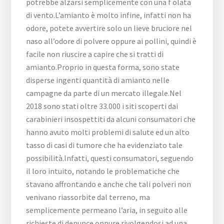
potrebbe alzarsi semplicemente con una f olata
di vento.L’amianto è molto infine, infatti non ha
odore, potete avvertire solo un lieve bruciore nel
naso all’odore di polvere oppure ai pollini, quindi è
facile non riuscire a capire che si tratti di
amianto.Proprio in questa forma, sono state
disperse ingenti quantità di amianto nelle
campagne da parte di un mercato illegale.Nel
2018 sono stati oltre 33.000 i siti scoperti dai
carabinieri insospettiti da alcuni consumatori che
hanno avuto molti problemi di salute ed un alto
tasso di casi di tumore che ha evidenziato tale
possibilità.Infatti, questi consumatori, seguendo
il loro intuito, notando le problematiche che
stavano affrontando e anche che tali polveri non
venivano riassorbite dal terreno, ma
semplicemente permeano l’aria, in seguito alle
richieste di denunce oppure rivolgendosi ad una