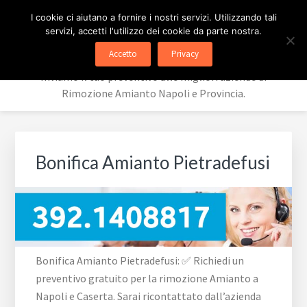
Passa
Passa
Passa
Skip
PREVENTIVI RIMOZIONE
I cookie ci aiutano a fornire i nostri servizi. Utilizzando tali
alla
al
al
to
servizi, accetti l'utilizzo dei cookie da parte nostra.
navigazione
contenuto
piè
footer
AMIANTO
Accetto
Privacy
primaria
principale
di
navigation
Inviamo il tuo preventivo alle migliori aziende di
pagina
Rimozione Amianto Napoli e Provincia.
Bonifica Amianto Pietradefusi
Bonifica Amianto Pietradefusi: ✅ Richiedi un
preventivo gratuito per la rimozione Amianto a
Napoli e Caserta. Sarai ricontattato dall’azienda