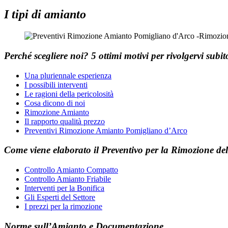
I tipi di amianto
Perché scegliere noi?
5 ottimi motivi per rivolgervi subi
Una pluriennale esperienza
I possibili interventi
Le ragioni della pericolosità
Cosa dicono di noi
Rimozione Amianto
Il rapporto qualità prezzo
Preventivi Rimozione Amianto Pomigliano d’Arco
Come viene elaborato il
Preventivo
per la
Rimozione del
Controllo Amianto Compatto
Controllo Amianto Friabile
Interventi per la Bonifica
Gli Esperti del Settore
I prezzi per la rimozione
Norme sull’Amianto e Documentazione