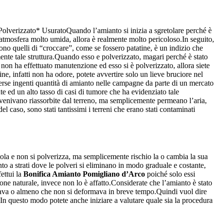
* Polverizzato* UsuratoQuando l’amianto si inizia a sgretolare perché è
n’atmosfera molto umida, allora è realmente molto pericoloso.In seguito,
no quelli di “croccare”, come se fossero patatine, è un indizio che
te tale struttura.Quando esso e polverizzato, magari perché è stato
non ha effettuato manutenzione ed esso si è polverizzato, allora siete
e, infatti non ha odore, potete avvertire solo un lieve bruciore nel
isperse ingenti quantità di amianto nelle campagne da parte di un mercato
te ed un alto tasso di casi di tumore che ha evidenziato tale
n venivano riassorbite dal terreno, ma semplicemente permeano l’aria,
i del caso, sono stati tantissimi i terreni che erano stati contaminati
ola e non si polverizza, ma semplicemente rischio la o cambia la sua
o a strati dove le polveri si eliminano in modo graduale e costante,
ettui la
Bonifica Amianto Pomigliano d’Arco
poiché solo essi
ne naturale, invece non lo è affatto.Considerate che l’amianto è stato
rmava o almeno che non si deformava in breve tempo.Quindi vuol dire
In questo modo potete anche iniziare a valutare quale sia la procedura