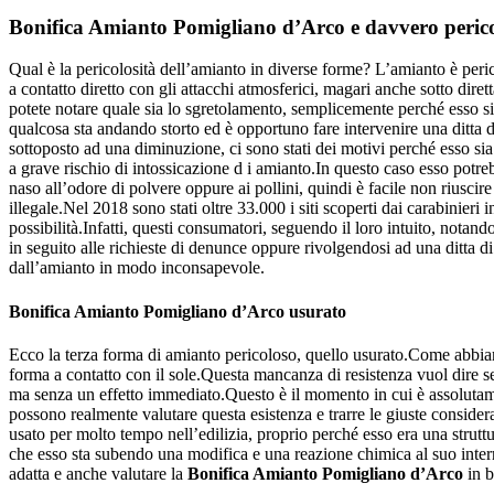
Bonifica Amianto Pomigliano d’Arco
e davvero perico
Qual è la pericolosità dell’amianto in diverse forme? L’amianto è peri
a contatto diretto con gli attacchi atmosferici, magari anche sotto dir
potete notare quale sia lo sgretolamento, semplicemente perché esso si
qualcosa sta andando storto ed è opportuno fare intervenire una ditta 
sottoposto ad una diminuzione, ci sono stati dei motivi perché esso sia
a grave rischio di intossicazione d i amianto.In questo caso esso potre
naso all’odore di polvere oppure ai pollini, quindi è facile non riuscir
illegale.Nel 2018 sono stati oltre 33.000 i siti scoperti dai carabinier
possibilità.Infatti, questi consumatori, seguendo il loro intuito, nota
in seguito alle richieste di denunce oppure rivolgendosi ad una ditta d
dall’amianto in modo inconsapevole.
Bonifica Amianto Pomigliano d’Arco
usurato
Ecco la terza forma di amianto pericoloso, quello usurato.Come abbiam
forma a contatto con il sole.Questa mancanza di resistenza vuol dire 
ma senza un effetto immediato.Questo è il momento in cui è assolutamen
possono realmente valutare questa esistenza e trarre le giuste conside
usato per molto tempo nell’edilizia, proprio perché esso era una str
che esso sta subendo una modifica e una reazione chimica al suo intern
adatta e anche valutare la
Bonifica Amianto Pomigliano d’Arco
in b