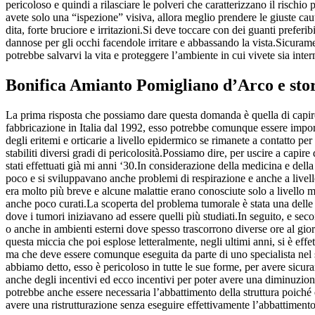
pericoloso e quindi a rilasciare le polveri che caratterizzano il rischi
avete solo una “ispezione” visiva, allora meglio prendere le giuste ca
dita, forte bruciore e irritazioni.Si deve toccare con dei guanti preferi
dannose per gli occhi facendole irritare e abbassando la vista.Sicuram
potrebbe salvarvi la vita e proteggere l’ambiente in cui vivete sia inte
Bonifica Amianto Pomigliano d’Arco
e sto
La prima risposta che possiamo dare questa domanda è quella di capire
fabbricazione in Italia dal 1992, esso potrebbe comunque essere im
degli eritemi e orticarie a livello epidermico se rimanete a contatto p
stabiliti diversi gradi di pericolosità.Possiamo dire, per uscire a capi
stati effettuati già mi anni ‘30.In considerazione della medicina e del
poco e si sviluppavano anche problemi di respirazione e anche a livel
era molto più breve e alcune malattie erano conosciute solo a livello m
anche poco curati.La scoperta del problema tumorale è stata una delle 
dove i tumori iniziavano ad essere quelli più studiati.In seguito, e sec
o anche in ambienti esterni dove spesso trascorrono diverse ore al gio
questa miccia che poi esplose letteralmente, negli ultimi anni, si è eff
ma che deve essere comunque eseguita da parte di uno specialista nel se
abbiamo detto, esso è pericoloso in tutte le sue forme, per avere sicur
anche degli incentivi ed ecco incentivi per poter avere una diminuzione
potrebbe anche essere necessaria l’abbattimento della struttura poiché
avere una ristrutturazione senza eseguire effettivamente l’abbattiment