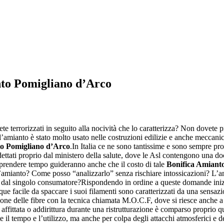
nto Pomigliano d’Arco
ete terrorizzati in seguito alla nocività che lo caratterizza? Non dovete
l’amianto è stato molto usato nelle costruzioni edilizie e anche meccani
to Pomigliano d’Arco
.In Italia ce ne sono tantissime e sono sempre pr
dettati proprio dal ministero della salute, dove le Asl contengono una doc
 prendere tempo guideranno anche che il costo di tale
Bonifica Amiant
ianto? Come posso “analizzarlo” senza rischiare intossicazioni? L’ami
che dal singolo consumatore?Rispondendo in ordine a queste domande ini
 facile da spaccare i suoi filamenti sono caratterizzati da una sensazione
ione delle fibre con la tecnica chiamata M.O.C.F, dove si riesce anche a 
affittata o addirittura durante una ristrutturazione è comparso proprio q
te il tempo e l’utilizzo, ma anche per colpa degli attacchi atmosferici e