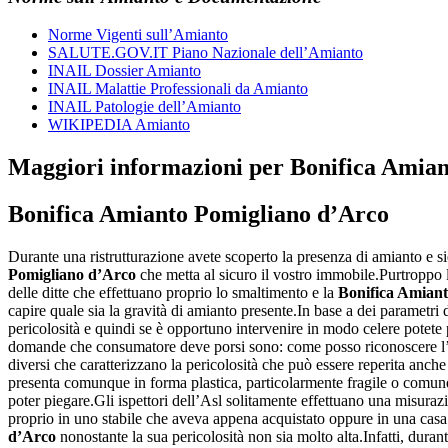
Norme Vigenti sull’Amianto
SALUTE.GOV.IT Piano Nazionale dell’Amianto
INAIL Dossier Amianto
INAIL Malattie Professionali da Amianto
INAIL Patologie dell’Amianto
WIKIPEDIA Amianto
Maggiori informazioni per Bonifica Amia
Bonifica Amianto Pomigliano d’Arco
Durante una ristrutturazione avete scoperto la presenza di amianto e si
Pomigliano d’Arco
che metta al sicuro il vostro immobile.Purtroppo 
delle ditte che effettuano proprio lo smaltimento e la
Bonifica Amian
capire quale sia la gravità di amianto presente.In base a dei parametri 
pericolosità e quindi se è opportuno intervenire in modo celere potete
domande che consumatore deve porsi sono: come posso riconoscere l’am
diversi che caratterizzano la pericolosità che può essere reperita an
presenta comunque in forma plastica, particolarmente fragile o comunque
poter piegare.Gli ispettori dell’Asl solitamente effettuano una misuraz
proprio in uno stabile che aveva appena acquistato oppure in una casa 
d’Arco
nonostante la sua pericolosità non sia molto alta.Infatti, duran