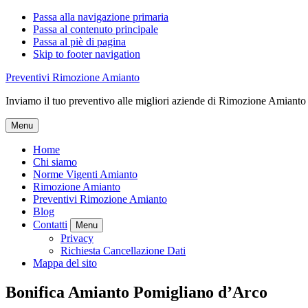
Passa alla navigazione primaria
Passa al contenuto principale
Passa al piè di pagina
Skip to footer navigation
Preventivi Rimozione Amianto
Inviamo il tuo preventivo alle migliori aziende di Rimozione Amianto
Menu
Home
Chi siamo
Norme Vigenti Amianto
Rimozione Amianto
Preventivi Rimozione Amianto
Blog
Contatti
Menu
Privacy
Richiesta Cancellazione Dati
Mappa del sito
Bonifica Amianto Pomigliano d’Arco