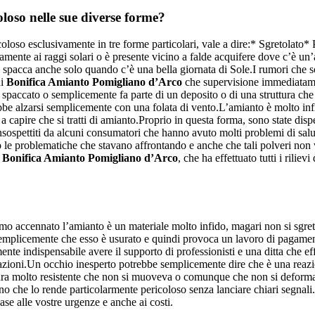
loso nelle sue diverse forme?
coloso esclusivamente in tre forme particolari, vale a dire:* Sgretolato
ettamente ai raggi solari o è presente vicino a falde acquifere dove c’è u
 spacca anche solo quando c’è una bella giornata di Sole.I rumori che so
di
Bonifica Amianto Pomigliano d’Arco
che supervisione immediatamen
 spaccato o semplicemente fa parte di un deposito o di una struttura che 
bbe alzarsi semplicemente con una folata di vento.L’amianto è molto infin
e a capire che si tratti di amianto.Proprio in questa forma, sono state d
i insospettiti da alcuni consumatori che hanno avuto molti problemi di salu
ndo le problematiche che stavano affrontando e anche che tali polveri no
i
Bonifica Amianto Pomigliano d’Arco
, che ha effettuato tutti i riliev
o accennato l’amianto è un materiale molto infido, magari non si sgret
semplicemente che esso è usurato e quindi provoca un lavoro di pagament
te indispensabile avere il supporto di professionisti e una ditta che eff
razioni.Un occhio inesperto potrebbe semplicemente dire che è una reazio
uttura molto resistente che non si muoveva o comunque che non si defo
o che lo rende particolarmente pericoloso senza lanciare chiari segnali.
ase alle vostre urgenze e anche ai costi.