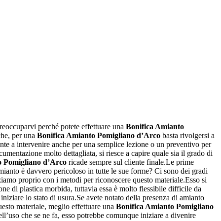
 preoccuparvi perché potete effettuare una
Bonifica Amianto
che, per una
Bonifica Amianto Pomigliano d’Arco
basta rivolgersi a
onte a intervenire anche per una semplice lezione o un preventivo per
umentazione molto dettagliata, si riesce a capire quale sia il grado di
o Pomigliano d’Arco
ricade sempre sul cliente finale.Le prime
anto è davvero pericoloso in tutte le sue forme? Ci sono dei gradi
ziamo proprio con i metodi per riconoscere questo materiale.Esso si
 di plastica morbida, tuttavia essa è molto flessibile difficile da
iniziare lo stato di usura.Se avete notato della presenza di amianto
uesto materiale, meglio effettuare una
Bonifica Amianto Pomigliano
 dell’uso che se ne fa, esso potrebbe comunque iniziare a divenire