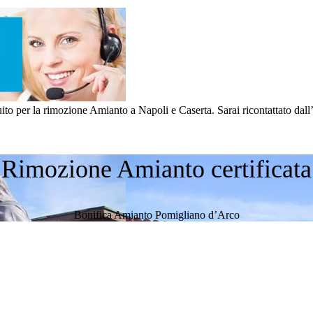
 per la rimozione Amianto a Napoli e Caserta. Sarai ricontattato dall’a
Rimozione Amianto certificata
Bonifica Amianto Pomigliano d’Arco