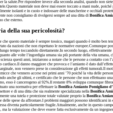
o per la salute.Per rispondere invece alla seconda analisi, quando non sie
utele.Questo materiale non deve mai essere toccato a mani nude, poiché 
bilmente isolanti e in cuoio e indossare delle mascherine e occhiali prote
ente non consigliamo di rivolgersi sempre ad una ditta di
Bonifica Ami
rno che esterno.
ria della sua pericolosità?
 che questo materiale è sempre tossico, magari quando è molto ben tenuto
portato da nazioni che non rispettano le normative europee.Comunque 
er lungo tempo toccandolo direttamente.In secondo luogo, effettivamente in
re quanto alle volte l’ingordigia umana sia più portante della vita umana,
la scienza questi anni, iniziarono a notare che le persone a contatto con
lo cardiaco.Il danno maggiore che provoca e l’amianto è dato dall’effet
arginale, non vennero prese in considerazione gli effetti tumorali.Il mo
micce che vennero accese nei primi anni ’70 poiché la vita delle persone
ondo anche gli ultimi, e certificato che le persone che non effettuano un
rno, esso è cancerogeno al 92%.Il restante 8% sviluppa comunque fibromi
ettuato una normativa per effettuare la
Bonifica Amianto Pomigliano d
ttore e di una ditta che sia realmente specializzata nella
Bonifica Ami
amente una tutela e protezione totale valutate proprio la
Bonifica Amian
 delle spese da affrontare.I problemi maggiori possono identificarsi in e
 essa diventa particolarmente fragile.Attualmente, anche in questo campo
o, ma la valutazione che deve essere fatta esclusivamente da un ingegner