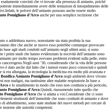
te esattamente convinti che vi trovate alla presenza di amianto, poiché
potreste immediatamente avere delle tentazioni di intorpidimento delle
ttivi.Infatti, le polveri dell’amianto possono anche essere molto
anto Pomigliano d’Arco
anche per una semplice iscrizione che
 o addirittura nuovo, nonostante sia stata proibita la sua
possiamo dire che anche se nuovo esso potrebbe comunque provocare
 base agli studi condotti sull’amianto negli ultimi anni, si sono
 che i primi studi che hanno evidenziato la nocività dell’amianto sono
 l’amianto per molto tempo avevano problemi evidenti sulla pelle, entro
to cancerogeno.Negli anni ’30, considerando che la vita delle persone
tivo è dato anche dal fatto che i tumori erano poco conosciuti e quindi
 si era allungata, la tecnologia la medicina era molto più avanzata e
a
Bonifica Amianto Pomigliano d’Arco
negli ambienti dove vivono
 non maligni, ma tantissime altre malattie respiratorie.In base a
’Arco
e lo smaltimento in modo che esso non costituisca più pericolo,
anto Pomigliano d’Arco
.Quindi, riassumendo tutto quello che
to Pomigliano d’Arco
che si adatta a voi.Considerate che ci sono
lementi strutturali dell’immobile che sono costituiti di amianto e dove
 di abbattimento, sono state studiate dei nuovi metodi per cercare di
e insieme alle autorità competenti.