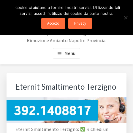
Passa
Passa
Skip
PREVENTIVI RIMOZIONE
I cookie ci aiutano a fornire i nostri servizi. Utilizzando tali
al
al
to
servizi, accetti l'utilizzo dei cookie da parte nostra.
contenuto
piè
footer
AMIANTO
Accetto
Privacy
principale
di
navigation
Inviamo il tuo preventivo alle migliori aziende di
pagina
Rimozione Amianto Napoli e Provincia.
Menu
Eternit Smaltimento Terzigno
Eternit Smaltimento Terzigno:
Richiedi un