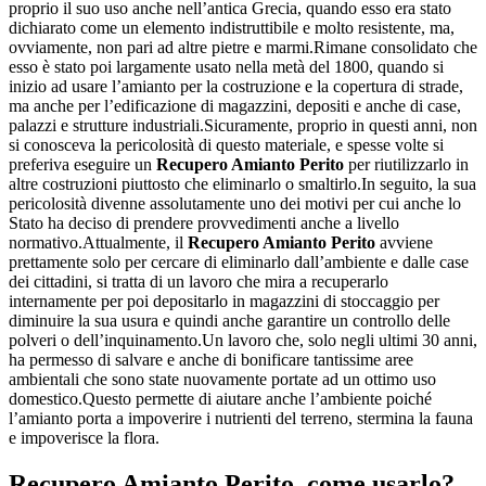
proprio il suo uso anche nell’antica Grecia, quando esso era stato
dichiarato come un elemento indistruttibile e molto resistente, ma,
ovviamente, non pari ad altre pietre e marmi.Rimane consolidato che
esso è stato poi largamente usato nella metà del 1800, quando si
inizio ad usare l’amianto per la costruzione e la copertura di strade,
ma anche per l’edificazione di magazzini, depositi e anche di case,
palazzi e strutture industriali.Sicuramente, proprio in questi anni, non
si conosceva la pericolosità di questo materiale, e spesse volte si
preferiva eseguire un
Recupero Amianto Perito
per riutilizzarlo in
altre costruzioni piuttosto che eliminarlo o smaltirlo.In seguito, la sua
pericolosità divenne assolutamente uno dei motivi per cui anche lo
Stato ha deciso di prendere provvedimenti anche a livello
normativo.Attualmente, il
Recupero Amianto Perito
avviene
prettamente solo per cercare di eliminarlo dall’ambiente e dalle case
dei cittadini, si tratta di un lavoro che mira a recuperarlo
internamente per poi depositarlo in magazzini di stoccaggio per
diminuire la sua usura e quindi anche garantire un controllo delle
polveri o dell’inquinamento.Un lavoro che, solo negli ultimi 30 anni,
ha permesso di salvare e anche di bonificare tantissime aree
ambientali che sono state nuovamente portate ad un ottimo uso
domestico.Questo permette di aiutare anche l’ambiente poiché
l’amianto porta a impoverire i nutrienti del terreno, stermina la fauna
e impoverisce la flora.
Recupero Amianto Perito
, come usarlo?