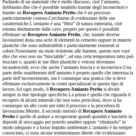
Parlando di un materiale che è molto discusso, cioè l’amianto,
dobbiamo dire che è possibile smaltirlo tramite degli inceneritori e
tramite un
Recupero Amianto Perito
che è un processo
particolarmente costoso.Cerchiamo di evidenziare delle sue
caratteristiche.L’amianto è una “fibra” di natura mineraria, cioè
estratta direttamente dalle cave, proprio per questo è possibile
effettuare un
Recupero Amianto Perito
, che, tramite diverse
lavorazioni dona una serie di elementi in cemento oppure in materie
plastiche che sono indistruttibili e particolarmente resistenti al
calore.Nonostante sia molo resistente alle fiamme, questo non vuol
dire che esso non sia “bruciabile”, ad una certa temperatura tutto può
bruciare e, quanto le sue fibre plastiche e vetrose diventano
incandescenti, ecco che anche l’amianto brucia e si incenerisce.Una
parte dello smaltimento dell’amianto è proprio quello che interessa la
parte dell’incenerimento, ma è comunque una pratica che si deve
effettuare esclusivamente in centri specializzati in questo tipo di
lavoro.Ad ogni modo, il
Recupero Amianto Perito
si divide
sempre in due tipologie specifiche.La prima è quella che riguarda il
recupero di alcuni minerali che non sono pericolosi, dove si ha
comunque un alto costo per tutto il processo e la procedura di
lavorazione.Mentre, il secondo metodo di
Recupero Amianto
Perito
è quello di andare a recuperarne grandi quantità e lasciarlo in
depositi di stoccaggio per poterlo smaltire oppure “eliminarlo” in
modo adeguato e a basso impatto ambientale.L’amianto è da sempre
conosciuto, ci sono alcune testimonianze dirette che evidenziano