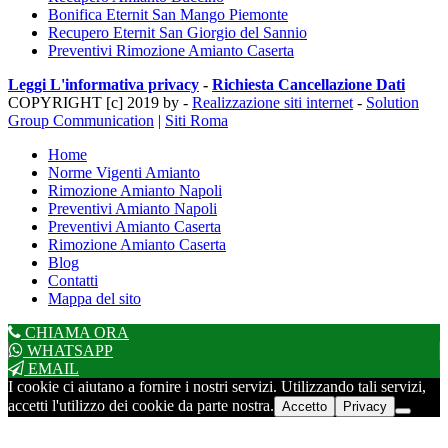
Bonifica Eternit San Mango Piemonte
Recupero Eternit San Giorgio del Sannio
Preventivi Rimozione Amianto Caserta
Leggi L'informativa privacy
-
Richiesta Cancellazione Dati
COPYRIGHT [c] 2019 by -
Realizzazione siti internet
-
Solution
Group Communication
|
Siti Roma
Home
Norme Vigenti Amianto
Rimozione Amianto Napoli
Preventivi Amianto Napoli
Preventivi Amianto Caserta
Rimozione Amianto Caserta
Blog
Contatti
Mappa del sito
CHIAMA ORA
WHATSAPP
EMAIL
I cookie ci aiutano a fornire i nostri servizi. Utilizzando tali servizi,
accetti l'utilizzo dei cookie da parte nostra.
Accetto
Privacy