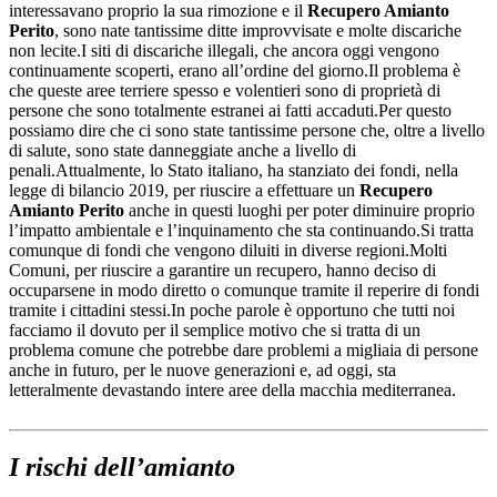
interessavano proprio la sua rimozione e il
Recupero Amianto
Perito
, sono nate tantissime ditte improvvisate e molte discariche
non lecite.I siti di discariche illegali, che ancora oggi vengono
continuamente scoperti, erano all’ordine del giorno.Il problema è
che queste aree terriere spesso e volentieri sono di proprietà di
persone che sono totalmente estranei ai fatti accaduti.Per questo
possiamo dire che ci sono state tantissime persone che, oltre a livello
di salute, sono state danneggiate anche a livello di
penali.Attualmente, lo Stato italiano, ha stanziato dei fondi, nella
legge di bilancio 2019, per riuscire a effettuare un
Recupero
Amianto Perito
anche in questi luoghi per poter diminuire proprio
l’impatto ambientale e l’inquinamento che sta continuando.Si tratta
comunque di fondi che vengono diluiti in diverse regioni.Molti
Comuni, per riuscire a garantire un recupero, hanno deciso di
occuparsene in modo diretto o comunque tramite il reperire di fondi
tramite i cittadini stessi.In poche parole è opportuno che tutti noi
facciamo il dovuto per il semplice motivo che si tratta di un
problema comune che potrebbe dare problemi a migliaia di persone
anche in futuro, per le nuove generazioni e, ad oggi, sta
letteralmente devastando intere aree della macchia mediterranea.
I rischi dell’amianto