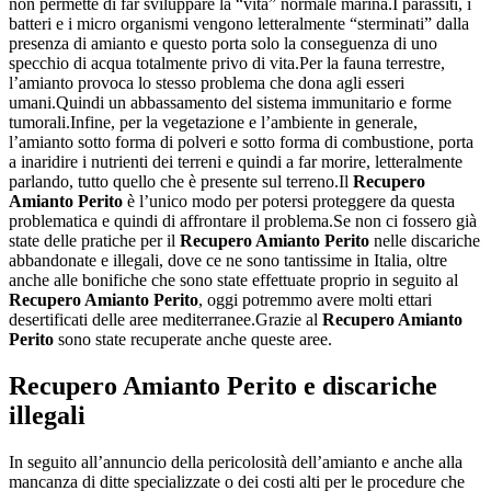
non permette di far sviluppare la “vita” normale marina.I parassiti, i
batteri e i micro organismi vengono letteralmente “sterminati” dalla
presenza di amianto e questo porta solo la conseguenza di uno
specchio di acqua totalmente privo di vita.Per la fauna terrestre,
l’amianto provoca lo stesso problema che dona agli esseri
umani.Quindi un abbassamento del sistema immunitario e forme
tumorali.Infine, per la vegetazione e l’ambiente in generale,
l’amianto sotto forma di polveri e sotto forma di combustione, porta
a inaridire i nutrienti dei terreni e quindi a far morire, letteralmente
parlando, tutto quello che è presente sul terreno.Il
Recupero
Amianto Perito
è l’unico modo per potersi proteggere da questa
problematica e quindi di affrontare il problema.Se non ci fossero già
state delle pratiche per il
Recupero Amianto Perito
nelle discariche
abbandonate e illegali, dove ce ne sono tantissime in Italia, oltre
anche alle bonifiche che sono state effettuate proprio in seguito al
Recupero Amianto Perito
, oggi potremmo avere molti ettari
desertificati delle aree mediterranee.Grazie al
Recupero Amianto
Perito
sono state recuperate anche queste aree.
Recupero Amianto Perito
e discariche
illegali
In seguito all’annuncio della pericolosità dell’amianto e anche alla
mancanza di ditte specializzate o dei costi alti per le procedure che