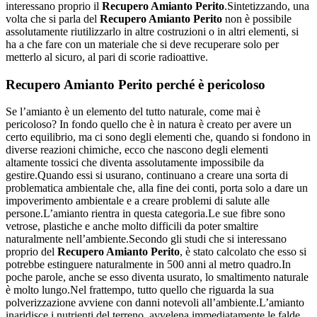
interessano proprio il
Recupero Amianto Perito
.Sintetizzando, una
volta che si parla del
Recupero Amianto Perito
non è possibile
assolutamente riutilizzarlo in altre costruzioni o in altri elementi, si
ha a che fare con un materiale che si deve recuperare solo per
metterlo al sicuro, al pari di scorie radioattive.
Recupero Amianto Perito
perché è pericoloso
Se l’amianto è un elemento del tutto naturale, come mai è
pericoloso? In fondo quello che è in natura è creato per avere un
certo equilibrio, ma ci sono degli elementi che, quando si fondono in
diverse reazioni chimiche, ecco che nascono degli elementi
altamente tossici che diventa assolutamente impossibile da
gestire.Quando essi si usurano, continuano a creare una sorta di
problematica ambientale che, alla fine dei conti, porta solo a dare un
impoverimento ambientale e a creare problemi di salute alle
persone.L’amianto rientra in questa categoria.Le sue fibre sono
vetrose, plastiche e anche molto difficili da poter smaltire
naturalmente nell’ambiente.Secondo gli studi che si interessano
proprio del
Recupero Amianto Perito
, è stato calcolato che esso si
potrebbe estinguere naturalmente in 500 anni al metro quadro.In
poche parole, anche se esso diventa usurato, lo smaltimento naturale
è molto lungo.Nel frattempo, tutto quello che riguarda la sua
polverizzazione avviene con danni notevoli all’ambiente.L’amianto
inaridisce i nutrienti del terreno, avvelena immediatamente le falde