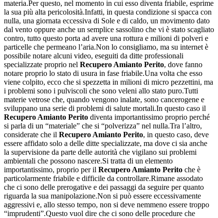
materia.Per questo, nel momento in cui esso diventa friabile, esprime
la sua più alta pericolosità.Infatti, in questa condizione si spacca con
nulla, una giornata eccessiva di Sole e di caldo, un movimento dato
dal vento oppure anche un semplice sassolino che vi è stato scagliato
contro, tutto questo porta ad avere una rottura e milioni di polveri e
particelle che permeano l’aria.Non lo consigliamo, ma su internet è
possibile notare alcuni video, eseguiti da ditte professionali
specializzate proprio nel
Recupero Amianto Perito
, dove fanno
notare proprio lo stato di usura in fase friabile.Una volta che esso
viene colpito, ecco che si spezzetta in milioni di micro pezzettini, ma
i problemi sono i pulviscoli che sono veleni allo stato puro.Tutti
materie vetrose che, quando vengono inalate, sono cancerogene e
sviluppano una serie di problemi di salute mortali.In questo caso il
Recupero Amianto Perito
diventa importantissimo proprio perché
si parla di un “materiale” che si “polverizza” nel nulla.Tra l’altro,
considerate che il
Recupero Amianto Perito
, in questo caso, deve
essere affidato solo a delle ditte specializzate, ma dove ci sia anche
la supervisione da parte delle autorità che vigilano sui problemi
ambientali che possono nascere.Si tratta di un elemento
importantissimo, proprio per il
Recupero Amianto Perito
che è
particolarmente friabile e difficile da controllare.Rimane assodato
che ci sono delle prerogative e dei passaggi da seguire per quanto
riguarda la sua manipolazione.Non si può essere eccessivamente
aggressivi e, allo stesso tempo, non si deve nemmeno essere troppo
“imprudenti”.Questo vuol dire che ci sono delle procedure che