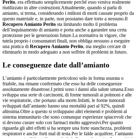
Perito
, era effettuato semplicemente perché esso veniva realmente
riutilizzato in altre costruzioni.Attualmente, quando si parla di
amianto, si trema, considerando i milioni di morti causate proprio da
questo materiale e, in parte, non possiamo dare torto a nessuno.Il
Recupero Amianto Perito
sta limitando molto il problema
dell’inquinamento di amianto e porta anche a garantire una certa
protezione per le generazioni future.La normativa in vigore, che
tutela proprio i consumatori finali, non obbliga nessuno a eseguire
una pratica di
Recupero Amianto Perito
, ma meglio cercare di
eliminarlo in modo adeguato a non soffrire di problemi in futuro.
Le conseguenze date dall’amianto
L’amianto è particolarmente pericoloso solo in forma usurata o
friabile, ma rimane confermato che esso ha delle conseguenze
assolutamente disastrose.I primi sono i danni alla salute umana.Esso
sviluppa una serie di carcinomi, di forme tumorali ai polmoni e alle
vie respiratorie, che portano alla morte.Infatti, le forme tumorali
sviluppati dall’amianto hanno una mortalità pari al 92%, quindi
altissima.Oltre a questo si sviluppano altri elementi e problemi al
sistema immunitario che sono comunque esperienze spiacevoli che
si devono curare solo con farmaci molto aggressivi.Per quanto
riguarda gli altri effetti si ha sempre una forte stanchezza, problemi
respiratori e anche forti mal di testa.Per le falde acquifere, l’amianto