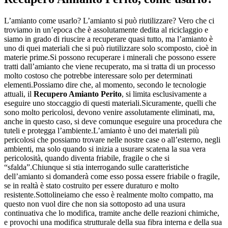
L’amianto come usarlo? L’amianto si può riutilizzare? Vero che ci
troviamo in un’epoca che è assolutamente dedita al riciclaggio e
siamo in grado di riuscire a recuperare quasi tutto, ma l’amianto è
uno di quei materiali che si può riutilizzare solo scomposto, cioè in
materie prime.Si possono recuperare i minerali che possono essere
tratti dall’amianto che viene recuperato, ma si tratta di un processo
molto costoso che potrebbe interessare solo per determinati
elementi.Possiamo dire che, al momento, secondo le tecnologie
attuali, il
Recupero Amianto Perito
, si limita esclusivamente a
eseguire uno stoccaggio di questi materiali.Sicuramente, quelli che
sono molto pericolosi, devono venire assolutamente eliminati, ma,
anche in questo caso, si deve comunque eseguire una procedura che
tuteli e protegga l’ambiente.L’amianto è uno dei materiali più
pericolosi che possiamo trovare nelle nostre case o all’esterno, negli
ambienti, ma solo quando si inizia a usurare scatena la sua vera
pericolosità, quando diventa friabile, fragile o che si
“sfalda”.Chiunque si stia interrogando sulle caratteristiche
dell’amianto si domanderà come esso possa essere friabile o fragile,
se in realtà è stato costruito per essere duraturo e molto
resistente.Sottolineiamo che esso è realmente molto compatto, ma
questo non vuol dire che non sia sottoposto ad una usura
continuativa che lo modifica, tramite anche delle reazioni chimiche,
e provochi una modifica strutturale della sua fibra interna e della sua