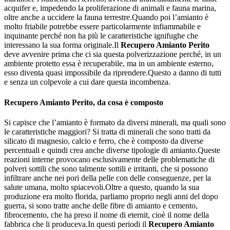
acquifer e, impedendo la proliferazione di animali e fauna marina,
oltre anche a uccidere la fauna terrestre.Quando poi l’amianto è
molto friabile potrebbe essere particolarmente infiammabile e
inquinante perché non ha più le caratteristiche ignifughe che
interessano la sua forma originale.Il
Recupero Amianto Perito
deve avvenire prima che ci sia questa polverizzazione perché, in un
ambiente protetto essa è recuperabile, ma in un ambiente esterno,
esso diventa quasi impossibile da riprendere.Questo a danno di tutti
e senza un colpevole a cui dare questa incombenza.
Recupero Amianto Perito
, da cosa è composto
Si capisce che l’amianto è formato da diversi minerali, ma quali sono
le caratteristiche maggiori? Si tratta di minerali che sono tratti da
silicato di magnesio, calcio e ferro, che è composto da diverse
percentuali e quindi crea anche diverse tipologie di amianto.Queste
reazioni interne provocano esclusivamente delle problematiche di
polveri sottili che sono talmente sottili e irritanti, che si possono
infiltrare anche nei pori della pelle con delle conseguenze, per la
salute umana, molto spiacevoli.Oltre a questo, quando la sua
produzione era molto florida, parliamo proprio negli anni del dopo
guerra, si sono tratte anche delle fibre di amianto e cemento,
fibrocemento, che ha preso il nome di eternit, cioè il nome della
fabbrica che li produceva.In questi periodi il
Recupero Amianto