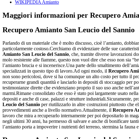
WIKIPEDIA Amianto
Maggiori informazioni per Recupero Amia
Recupero Amianto San Leucio del Sannio
Parlando di un materiale che è molto discusso, cioè l’amianto, dobbiamo
particolarmente costoso.Cerchiamo di evidenziare delle sue caratteristi
Amianto San Leucio del Sannio
, che, tramite diverse lavorazioni do
molo resistente alle fiamme, questo non vuol dire che esso non sia “br
l’amianto brucia e si incenerisce.Una parte dello smaltimento dell’ami
specializzati in questo tipo di lavoro.Ad ogni modo, il
Recupero Amia
non sono pericolosi, dove si ha comunque un alto costo per tutto il p
recuperarne grandi quantità e lasciarlo in depositi di stoccaggio per
testimonianze dirette che evidenziano proprio il suo uso anche nell’ant
marmi.Rimane consolidato che esso è stato poi largamente usato nella m
depositi e anche di case, palazzi e strutture industriali.Sicuramente, pr
Leucio del Sannio
per riutilizzarlo in altre costruzioni piuttosto che
provvedimenti anche a livello normativo.Attualmente, il
Recupero Am
lavoro che mira a recuperarlo internamente per poi depositarlo in maga
negli ultimi 30 anni, ha permesso di salvare e anche di bonificare ta
l’amianto porta a impoverire i nutrienti del terreno, stermina la fauna e