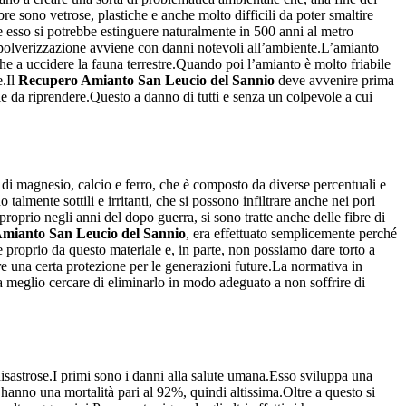
re sono vetrose, plastiche e anche molto difficili da poter smaltire
he esso si potrebbe estinguere naturalmente in 500 anni al metro
a polverizzazione avviene con danni notevoli all’ambiente.L’amianto
he a uccidere la fauna terrestre.Quando poi l’amianto è molto friabile
e.Il
Recupero Amianto San Leucio del Sannio
deve avvenire prima
le da riprendere.Questo a danno di tutti e senza un colpevole a cui
to di magnesio, calcio e ferro, che è composto da diverse percentuali e
almente sottili e irritanti, che si possono infiltrare anche nei pori
oprio negli anni del dopo guerra, si sono tratte anche delle fibre di
mianto San Leucio del Sannio
, era effettuato semplicemente perché
e proprio da questo materiale e, in parte, non possiamo dare torto a
e una certa protezione per le generazioni future.La normativa in
a meglio cercare di eliminarlo in modo adeguato a non soffrire di
sastrose.I primi sono i danni alla salute umana.Esso sviluppa una
o hanno una mortalità pari al 92%, quindi altissima.Oltre a questo si