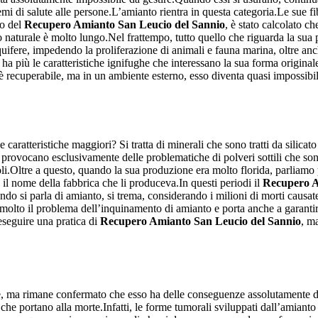
i di salute alle persone.L’amianto rientra in questa categoria.Le sue fib
io del
Recupero Amianto San Leucio del Sannio
, è stato calcolato c
o naturale è molto lungo.Nel frattempo, tutto quello che riguarda la su
quifere, impedendo la proliferazione di animali e fauna marina, oltre anc
a più le caratteristiche ignifughe che interessano la sua forma original
 è recuperabile, ma in un ambiente esterno, esso diventa quasi impossibi
 caratteristiche maggiori? Si tratta di minerali che sono tratti da silica
rovocano esclusivamente delle problematiche di polveri sottili che sono t
i.Oltre a questo, quando la sua produzione era molto florida, parliamo pr
il nome della fabbrica che li produceva.In questi periodi il
Recupero A
ando si parla di amianto, si trema, considerando i milioni di morti causat
molto il problema dell’inquinamento di amianto e porta anche a garantir
eseguire una pratica di
Recupero Amianto San Leucio del Sannio
, m
le, ma rimane confermato che esso ha delle conseguenze assolutamente di
, che portano alla morte.Infatti, le forme tumorali sviluppati dall’amiant