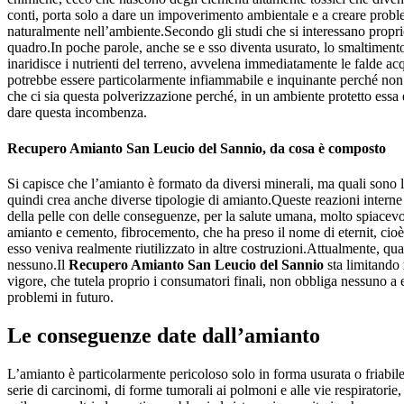
conti, porta solo a dare un impoverimento ambientale e a creare problem
naturalmente nell’ambiente.Secondo gli studi che si interessano propr
quadro.In poche parole, anche se e sso diventa usurato, lo smaltiment
inaridisce i nutrienti del terreno, avvelena immediatamente le falde ac
potrebbe essere particolarmente infiammabile e inquinante perché non h
che ci sia questa polverizzazione perché, in un ambiente protetto essa
dare questa incombenza.
Recupero Amianto San Leucio del Sannio
, da cosa è composto
Si capisce che l’amianto è formato da diversi minerali, ma quali sono le
quindi crea anche diverse tipologie di amianto.Queste reazioni interne p
della pelle con delle conseguenze, per la salute umana, molto spiacevol
amianto e cemento, fibrocemento, che ha preso il nome di eternit, cioè 
esso veniva realmente riutilizzato in altre costruzioni.Attualmente, qu
nessuno.Il
Recupero Amianto San Leucio del Sannio
sta limitando 
vigore, che tutela proprio i consumatori finali, non obbliga nessuno a 
problemi in futuro.
Le conseguenze date dall’amianto
L’amianto è particolarmente pericoloso solo in forma usurata o friabi
serie di carcinomi, di forme tumorali ai polmoni e alle vie respiratorie