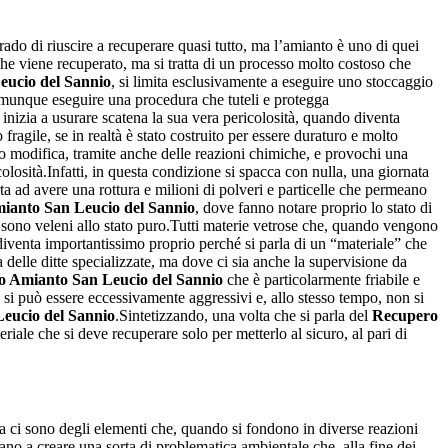
ado di riuscire a recuperare quasi tutto, ma l’amianto è uno di quei
che viene recuperato, ma si tratta di un processo molto costoso che
ucio del Sannio
, si limita esclusivamente a eseguire uno stoccaggio
comunque eseguire una procedura che tuteli e protegga
inizia a usurare scatena la sua vera pericolosità, quando diventa
fragile, se in realtà è stato costruito per essere duraturo e molto
o modifica, tramite anche delle reazioni chimiche, e provochi una
colosità.Infatti, in questa condizione si spacca con nulla, una giornata
a ad avere una rottura e milioni di polveri e particelle che permeano
ianto San Leucio del Sannio
, dove fanno notare proprio lo stato di
he sono veleni allo stato puro.Tutti materie vetrose che, quando vengono
iventa importantissimo proprio perché si parla di un “materiale” che
a delle ditte specializzate, ma dove ci sia anche la supervisione da
 Amianto San Leucio del Sannio
che è particolarmente friabile e
si può essere eccessivamente aggressivi e, allo stesso tempo, non si
eucio del Sannio
.Sintetizzando, una volta che si parla del
Recupero
eriale che si deve recuperare solo per metterlo al sicuro, al pari di
ma ci sono degli elementi che, quando si fondono in diverse reazioni
no a creare una sorta di problematica ambientale che, alla fine dei