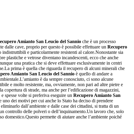
ecupero Amianto San Leucio del Sannio
che è un processo
te dalle cave, proprio per questo è possibile effettuare un
Recupero
ndistruttibili e particolarmente resistenti al calore.Nonostante sia
ibre plastiche e vetrose diventano incandescenti, ecco che anche
munque una pratica che si deve effettuare esclusivamente in centri
he.La prima è quella che riguarda il recupero di alcuni minerali che
pero Amianto San Leucio del Sannio
è quello di andare a
o ambientale.L’amianto è da sempre conosciuto, ci sono alcune
bile e molto resistente, ma, ovviamente, non pari ad altre pietre e
a copertura di strade, ma anche per l’edificazione di magazzini,
, e spesse volte si preferiva eseguire un
Recupero Amianto San
nte uno dei motivi per cui anche lo Stato ha deciso di prendere
liminarlo dall’ambiente e dalle case dei cittadini, si tratta di un
 un controllo delle polveri o dell’inquinamento.Un lavoro che, solo
 uso domestico.Questo permette di aiutare anche l’ambiente poiché