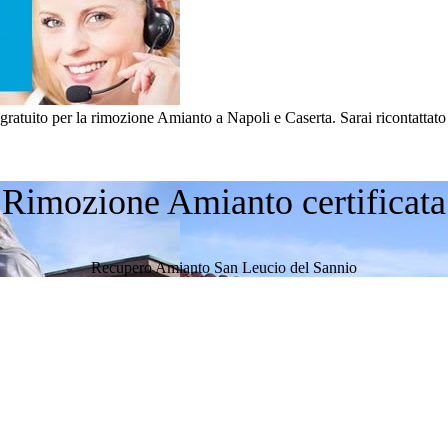
uito per la rimozione Amianto a Napoli e Caserta. Sarai ricontattato d
Rimozione Amianto certificata
Recupero Amianto San Leucio del Sannio