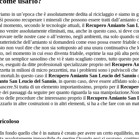
 come usarlo?
iamo in un’epoca che è assolutamente dedita al riciclaggio e siamo in gr
.Si possono recuperare i minerali che possono essere tratti dall’amianto 
al momento, secondo le tecnologie attuali, il
Recupero Amianto San Le
vono venire assolutamente eliminati, ma, anche in questo caso, si deve 
ovare nelle nostre case o all’esterno, negli ambienti, ma solo quando si 
aratteristiche dell’amianto si domanderà come esso possa essere friabile o 
to non vuol dire che non sia sottoposto ad una usura continuativa che l
to, nel momento in cui esso diventa friabile, esprime la sua più alta peri
 un semplice sassolino che vi è stato scagliato contro, tutto questo port
o, eseguiti da ditte professionali specializzate proprio nel
Recupero Am
ezzetta in milioni di micro pezzettini, ma i problemi sono i pulviscoli c
 mortali.In questo caso il
Recupero Amianto San Leucio del Sannio
d
nto San Leucio del Sannio
, in questo caso, deve essere affidato solo 
ascere.Si tratta di un elemento importantissimo, proprio per il
Recupero
 e dei passaggi da seguire per quanto riguarda la sua manipolazione.Non 
o delle procedure che interessano proprio il
Recupero Amianto San L
zarlo in altre costruzioni o in altri elementi, si ha a che fare con un mat
ricoloso
In fondo quello che è in natura è creato per avere un certo equilibrio, 
a assolutamente impossibile da gestire.Quando essi si usurano, continua