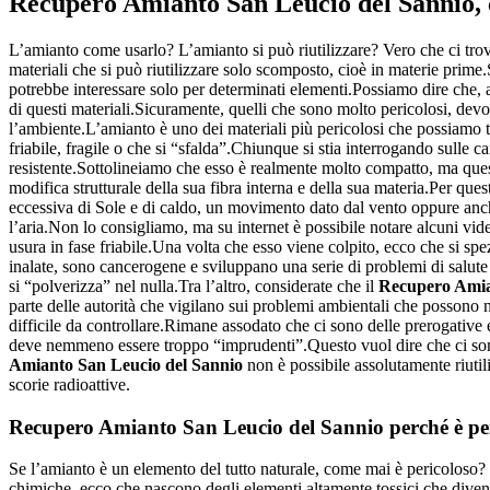
Recupero Amianto San Leucio del Sannio
,
L’amianto come usarlo? L’amianto si può riutilizzare? Vero che ci trov
materiali che si può riutilizzare solo scomposto, cioè in materie prime
potrebbe interessare solo per determinati elementi.Possiamo dire che, 
di questi materiali.Sicuramente, quelli che sono molto pericolosi, de
l’ambiente.L’amianto è uno dei materiali più pericolosi che possiamo tr
friabile, fragile o che si “sfalda”.Chiunque si stia interrogando sulle c
resistente.Sottolineiamo che esso è realmente molto compatto, ma ques
modifica strutturale della sua fibra interna e della sua materia.Per ques
eccessiva di Sole e di caldo, un movimento dato dal vento oppure anche
l’aria.Non lo consigliamo, ma su internet è possibile notare alcuni vide
usura in fase friabile.Una volta che esso viene colpito, ecco che si sp
inalate, sono cancerogene e sviluppano una serie di problemi di salute
si “polverizza” nel nulla.Tra l’altro, considerate che il
Recupero Amia
parte delle autorità che vigilano sui problemi ambientali che possono n
difficile da controllare.Rimane assodato che ci sono delle prerogative
deve nemmeno essere troppo “imprudenti”.Questo vuol dire che ci son
Amianto San Leucio del Sannio
non è possibile assolutamente riutiliz
scorie radioattive.
Recupero Amianto San Leucio del Sannio
perché è pe
Se l’amianto è un elemento del tutto naturale, come mai è pericoloso? 
chimiche, ecco che nascono degli elementi altamente tossici che divent