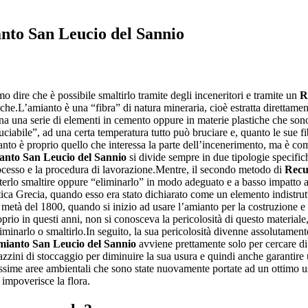
nto San Leucio del Sannio
 dire che è possibile smaltirlo tramite degli inceneritori e tramite un
R
che.L’amianto è una “fibra” di natura mineraria, cioè estratta direttamen
na una serie di elementi in cemento oppure in materie plastiche che sono i
uciabile”, ad una certa temperatura tutto può bruciare e, quanto le sue f
anto è proprio quello che interessa la parte dell’incenerimento, ma è co
nto San Leucio del Sannio
si divide sempre in due tipologie specific
rocesso e la procedura di lavorazione.Mentre, il secondo metodo di
Recu
 poterlo smaltire oppure “eliminarlo” in modo adeguato e a basso impatt
ica Grecia, quando esso era stato dichiarato come un elemento indistrutti
età del 1800, quando si inizio ad usare l’amianto per la costruzione e l
oprio in questi anni, non si conosceva la pericolosità di questo materiale
 eliminarlo o smaltirlo.In seguito, la sua pericolosità divenne assolutame
ianto San Leucio del Sannio
avviene prettamente solo per cercare di e
zzini di stoccaggio per diminuire la sua usura e quindi anche garantire
ntissime aree ambientali che sono state nuovamente portate ad un ottimo
 impoverisce la flora.