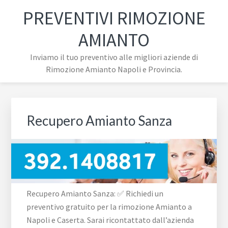
Passa
Passa
Passa
Skip
PREVENTIVI RIMOZIONE
alla
al
al
to
navigazione
contenuto
piè
footer
AMIANTO
primaria
principale
di
navigation
Inviamo il tuo preventivo alle migliori aziende di
pagina
Rimozione Amianto Napoli e Provincia.
Recupero Amianto Sanza
Recupero Amianto Sanza: ✅ Richiedi un
preventivo gratuito per la rimozione Amianto a
Napoli e Caserta. Sarai ricontattato dall’azienda