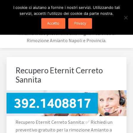
Passa
Passa
Passa
Skip
PREVENTIVI RIMOZIONE
I cookie ci aiutano a fornire i nostri servizi. Utilizzando tali
alla
al
al
to
servizi, accetti l'utilizzo dei cookie da parte nostra.
navigazione
contenuto
piè
footer
AMIANTO
Accetto
Privacy
primaria
principale
di
navigation
Inviamo il tuo preventivo alle migliori aziende di
pagina
Rimozione Amianto Napoli e Provincia.
Recupero Eternit Cerreto
Sannita
Recupero Eternit Cerreto Sannita: ✅ Richiedi un
preventivo gratuito per la rimozione Amianto a