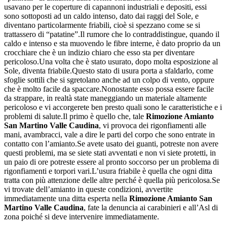
usavano per le coperture di capannoni industriali e depositi, essi
sono sottoposti ad un caldo intenso, dato dai raggi del Sole, e
diventano particolarmente friabili, cioè si spezzano come se si
trattassero di “patatine”.Il rumore che lo contraddistingue, quando il
caldo e intenso e sta muovendo le fibre interne, è dato proprio da un
crocchiare che è un indizio chiaro che esso sta per diventare
pericoloso.Una volta che è stato usurato, dopo molta esposizione al
Sole, diventa friabile.Questo stato di usura porta a sfaldarlo, come
sfoglie sottili che si sgretolano anche ad un colpo di vento, oppure
che è molto facile da spaccare.Nonostante esso possa essere facile
da strappare, in realtà state maneggiando un materiale altamente
pericoloso e vi accorgerete ben presto quali sono le caratteristiche e i
problemi di salute.Il primo è quello che, tale
Rimozione Amianto
San Martino Valle Caudina
, vi provoca dei rigonfiamenti alle
mani, avambracci, vale a dire le parti del corpo che sono entrate in
contatto con l’amianto.Se avete usato dei guanti, potreste non avere
questi problemi, ma se siete stati avventati e non vi siete protetti, in
un paio di ore potreste essere al pronto soccorso per un problema di
rigonfiamenti e torpori vari.L’usura friabile è quella che ogni ditta
tratta con più attenzione delle altre perché è quella più pericolosa.Se
vi trovate dell’amianto in queste condizioni, avvertite
immediatamente una ditta esperta nella
Rimozione Amianto San
Martino Valle Caudina
, fate la denuncia ai carabinieri e all’Asl di
zona poiché si deve intervenire immediatamente.