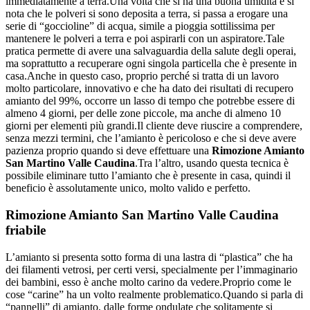
immediatamente a terra.Una volta che si ha una buona umidità e si
nota che le polveri si sono deposita a terra, si passa a erogare una
serie di “goccioline” di acqua, simile a pioggia sottilissima per
mantenere le polveri a terra e poi aspirarli con un aspiratore.Tale
pratica permette di avere una salvaguardia della salute degli operai,
ma soprattutto a recuperare ogni singola particella che è presente in
casa.Anche in questo caso, proprio perché si tratta di un lavoro
molto particolare, innovativo e che ha dato dei risultati di recupero
amianto del 99%, occorre un lasso di tempo che potrebbe essere di
almeno 4 giorni, per delle zone piccole, ma anche di almeno 10
giorni per elementi più grandi.Il cliente deve riuscire a comprendere,
senza mezzi termini, che l’amianto è pericoloso e che si deve avere
pazienza proprio quando si deve effettuare una
Rimozione Amianto
San Martino Valle Caudina
.Tra l’altro, usando questa tecnica è
possibile eliminare tutto l’amianto che è presente in casa, quindi il
beneficio è assolutamente unico, molto valido e perfetto.
Rimozione Amianto San Martino Valle Caudina
friabile
L’amianto si presenta sotto forma di una lastra di “plastica” che ha
dei filamenti vetrosi, per certi versi, specialmente per l’immaginario
dei bambini, esso è anche molto carino da vedere.Proprio come le
cose “carine” ha un volto realmente problematico.Quando si parla di
“pannelli” di amianto, dalle forme ondulate che solitamente si