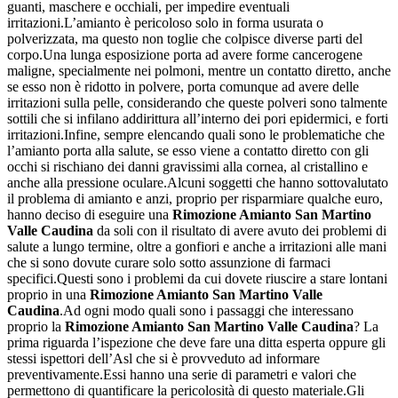
guanti, maschere e occhiali, per impedire eventuali
irritazioni.L’amianto è pericoloso solo in forma usurata o
polverizzata, ma questo non toglie che colpisce diverse parti del
corpo.Una lunga esposizione porta ad avere forme cancerogene
maligne, specialmente nei polmoni, mentre un contatto diretto, anche
se esso non è ridotto in polvere, porta comunque ad avere delle
irritazioni sulla pelle, considerando che queste polveri sono talmente
sottili che si infilano addirittura all’interno dei pori epidermici, e forti
irritazioni.Infine, sempre elencando quali sono le problematiche che
l’amianto porta alla salute, se esso viene a contatto diretto con gli
occhi si rischiano dei danni gravissimi alla cornea, al cristallino e
anche alla pressione oculare.Alcuni soggetti che hanno sottovalutato
il problema di amianto e anzi, proprio per risparmiare qualche euro,
hanno deciso di eseguire una
Rimozione Amianto San Martino
Valle Caudina
da soli con il risultato di avere avuto dei problemi di
salute a lungo termine, oltre a gonfiori e anche a irritazioni alle mani
che si sono dovute curare solo sotto assunzione di farmaci
specifici.Questi sono i problemi da cui dovete riuscire a stare lontani
proprio in una
Rimozione Amianto San Martino Valle
Caudina
.Ad ogni modo quali sono i passaggi che interessano
proprio la
Rimozione Amianto San Martino Valle Caudina
? La
prima riguarda l’ispezione che deve fare una ditta esperta oppure gli
stessi ispettori dell’Asl che si è provveduto ad informare
preventivamente.Essi hanno una serie di parametri e valori che
permettono di quantificare la pericolosità di questo materiale.Gli