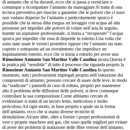
di amianto che si ha davanti, ecco che si passa a verniciare o
comunque a ricompattare l’amianto da maneggiare.Si tratta di una
tecnica preventiva per riuscire a garantire che le polveri che ci sono
non vadano disperse.Se l’amianto e particolarmente sporco è
possibile che la stessa ditta esegua un lavaggio con acqua ad alta
pressione per impedire alle polveri di volare nell’aria.In seguito,
tramite un aspiratore professionale, si inizia a “recuperare” l’acqua
sporca per impedire che essa di disperde in esterno.Una volta che
sono state usate le vernici protettive oppure che l’amianto sia stato
coperto e sottoposto ad un rivestimento che impedisce un
inquinamento esterno, ecco che si inizia a estrarlo per avere una
Rimozione Amianto San Martino Valle Caudina
sicura.Questa è
la pratica più “sensibile” di tutto il processo che riguarda proprio la
Rimozione Amianto San Martino Valle Caudina
.In questo
momento, tutti i professionisti impiegati proprio nell’estrazione dei
componenti di amianto, possono cercare di usare delle leve, in modo
da “sradicare” i pannelli.In caso di rottura, proprio per mantenere
alto il problema delle diffusioni delle polveri, si deve comunque
controllare la sua composizione.Come abbiamo cercato di
evidenziare si tratta di un lavoro lento, meticoloso e molto
pericoloso.Ad ogni modo, in base proprio a quale sia la forma
dell’amianto, ecco che si usano diverse tecniche di
demolizione.Alcune ditte, oltre a fornire i propri professionisti di
vere e proprie maschere anti gas, che sono quelle migliori per evitare
di avere dei problemi di inalazione delle fibre vetrose dell’amianto,