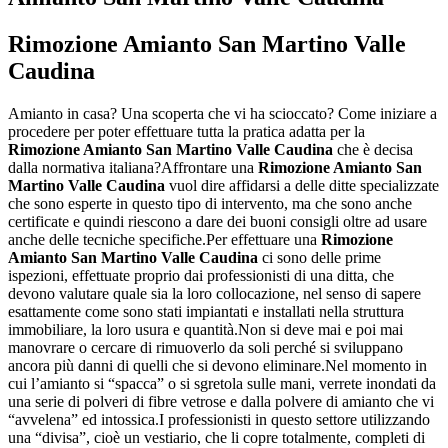
Rimozione Amianto San Martino Valle
Caudina
Amianto in casa? Una scoperta che vi ha scioccato? Come iniziare a
procedere per poter effettuare tutta la pratica adatta per la
Rimozione Amianto San Martino Valle Caudina
che è decisa
dalla normativa italiana?Affrontare una
Rimozione Amianto San
Martino Valle Caudina
vuol dire affidarsi a delle ditte specializzate
che sono esperte in questo tipo di intervento, ma che sono anche
certificate e quindi riescono a dare dei buoni consigli oltre ad usare
anche delle tecniche specifiche.Per effettuare una
Rimozione
Amianto San Martino Valle Caudina
ci sono delle prime
ispezioni, effettuate proprio dai professionisti di una ditta, che
devono valutare quale sia la loro collocazione, nel senso di sapere
esattamente come sono stati impiantati e installati nella struttura
immobiliare, la loro usura e quantità.Non si deve mai e poi mai
manovrare o cercare di rimuoverlo da soli perché si sviluppano
ancora più danni di quelli che si devono eliminare.Nel momento in
cui l’amianto si “spacca” o si sgretola sulle mani, verrete inondati da
una serie di polveri di fibre vetrose e dalla polvere di amianto che vi
“avvelena” ed intossica.I professionisti in questo settore utilizzando
una “divisa”, cioè un vestiario, che li copre totalmente, completi di