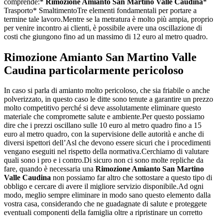
comprende:*
Rimozione Amianto San Martino Valle Caudina
*
Trasporto* SmaltimentoTre elementi fondamentali per portare a
termine tale lavoro.Mentre se la metratura è molto più ampia, proprio
per venire incontro ai clienti, è possibile avere una oscillazione di
costi che giungono fino ad un massimo di 12 euro al metro quadro.
Rimozione Amianto San Martino Valle
Caudina
particolarmente pericoloso
In caso si parla di amianto molto pericoloso, che sia friabile o anche
polverizzato, in questo caso le ditte sono tenute a garantire un prezzo
molto competitivo perché si deve assolutamente eliminare questo
materiale che compromette salute e ambiente.Per questo possiamo
dire che i prezzi oscillano sulle 10 euro al metro quadro fino a 15
euro al metro quadro, con la supervisione delle autorità e anche di
diversi ispettori dell’Asl che devono essere sicuri che i procedimenti
vengano eseguiti nel rispetto della normativa.Cerchiamo di valutare
quali sono i pro e i contro.Di sicuro non ci sono molte repliche da
fare, quando è necessaria una
Rimozione Amianto San Martino
Valle Caudina
non possiamo far altro che sottostare a questo tipo di
obbligo e cercare di avere il migliore servizio disponibile.Ad ogni
modo, meglio sempre eliminare in modo sano questo elemento dalla
vostra casa, considerando che ne guadagnate di salute e proteggete
eventuali componenti della famiglia oltre a ripristinare un corretto