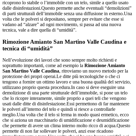
ricoprono lo stabile o l’immobile con un telo, simile a quello usato
dalle disinfestazioni.Questo permette anche eventuali “demolizioni”
di parti strutturali dell’immobile senza una diffusione in esterno.Una
volta che le polveri si depositano, sempre per evitare che esse si
vadano ad “alzare” ad ogni movimento, si passa ad una nuova
tecnica, vale a dire quella di “umidità”.
Rimozione Amianto San Martino Valle Caudina
e
tecnica di “umidità”
Nell’evoluzione dei lavori che sono sempre molto richiesti e
soprattutto importanti, come ad esempio la
Rimozione Amianto
San Martino Valle Caudina
, ritroviamo un nuovo metodo per la
protezione dei propri operai.Le ditte più tecnologiche o che ci
tengono a fornire un ottimo lavoro e una buona qualità del servizio,
utilizzano proprio questa procedura.In caso si deve eseguire una
demolizione di una parte strutturale dell’immobile, si pone un telo
che lo ricopre interamente, simile proprio a quei teli che vengono
usati dalle ditte di disinfestazione.Essi permettono di far mantenere
le polveri all’interno del telo e quindi si riesce a controllarle
meglio.Una volta che il telo si ferma in modo quasi ermetico, ecco
che si aziona un macchinario di umidificazione e deumidificazione
che permette di avere un clima interno molto ricco di acqua.Questo
permette di non far sollevare le polveri, anzi esse ricadono