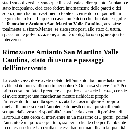
stadi sono diversi, ci sono quelli bassi, vale a dire quanto l’amianto e
stato incapsulato, cioè esso fodera internamente delle pareti o dei
solai, quindi ha un rivestimento totale di cemento o di pannelli in
legno, che lo isola.In questo caso non è detto che dobbiate eseguire
la
Rimozione Amianto San Martino Valle Caudina
, anzi siete
totalmente al sicuro.Mentre, se siete sottoposti allo stato di usura,
spaccatura e polverizzazione, allora è obbligatorio eseguire questo
intervento.
Rimozione Amianto San Martino Valle
Caudina
, stato di usura e passaggi
dell’intervento
La vostra casa, dove avete notato dell’amianto, ha immediatamente
evidenziato uno stadio molto pericoloso? Ora cosa si deve fare? Per
prima cosa non fatevi prendere dal panico e, se siete in casa, cercate
di avere sempre una mascherina mentre richiedete proprio
l’intervento di una ditta specializzata.La cosa migliore è proprio
quella di non essere nell’ambiente domestico, ma questo dipende
sempre dalla vostra disponibilità e anche da eventuali problemi di
lavoro.La ditta cerca di intervenire in un massimo di 3 giorni, poiché
l’amianto è un pericolo per tutti, sia per il cliente che per l’ambiente
in cui esso risiede.Una volta che essi hanno quantificato la quantità