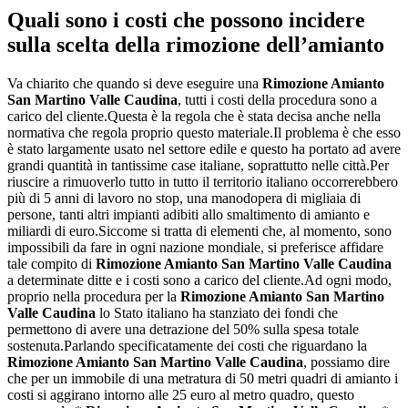
Quali sono i costi che possono incidere
sulla scelta della rimozione dell’amianto
Va chiarito che quando si deve eseguire una
Rimozione Amianto
San Martino Valle Caudina
, tutti i costi della procedura sono a
carico del cliente.Questa è la regola che è stata decisa anche nella
normativa che regola proprio questo materiale.Il problema è che esso
è stato largamente usato nel settore edile e questo ha portato ad avere
grandi quantità in tantissime case italiane, soprattutto nelle città.Per
riuscire a rimuoverlo tutto in tutto il territorio italiano occorrerebbero
più di 5 anni di lavoro no stop, una manodopera di migliaia di
persone, tanti altri impianti adibiti allo smaltimento di amianto e
miliardi di euro.Siccome si tratta di elementi che, al momento, sono
impossibili da fare in ogni nazione mondiale, si preferisce affidare
tale compito di
Rimozione Amianto San Martino Valle Caudina
a determinate ditte e i costi sono a carico del cliente.Ad ogni modo,
proprio nella procedura per la
Rimozione Amianto San Martino
Valle Caudina
lo Stato italiano ha stanziato dei fondi che
permettono di avere una detrazione del 50% sulla spesa totale
sostenuta.Parlando specificatamente dei costi che riguardano la
Rimozione Amianto San Martino Valle Caudina
, possiamo dire
che per un immobile di una metratura di 50 metri quadri di amianto i
costi si aggirano intorno alle 25 euro al metro quadro, questo