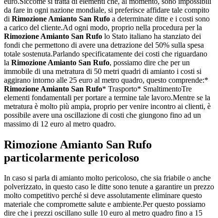
euro.Siccome si tratta di elementi che, al momento, sono impossibili
da fare in ogni nazione mondiale, si preferisce affidare tale compito
di
Rimozione Amianto San Rufo
a determinate ditte e i costi sono
a carico del cliente.Ad ogni modo, proprio nella procedura per la
Rimozione Amianto San Rufo
lo Stato italiano ha stanziato dei
fondi che permettono di avere una detrazione del 50% sulla spesa
totale sostenuta.Parlando specificatamente dei costi che riguardano
la
Rimozione Amianto San Rufo
, possiamo dire che per un
immobile di una metratura di 50 metri quadri di amianto i costi si
aggirano intorno alle 25 euro al metro quadro, questo comprende:*
Rimozione Amianto San Rufo
* Trasporto* SmaltimentoTre
elementi fondamentali per portare a termine tale lavoro.Mentre se la
metratura è molto più ampia, proprio per venire incontro ai clienti, è
possibile avere una oscillazione di costi che giungono fino ad un
massimo di 12 euro al metro quadro.
Rimozione Amianto San Rufo
particolarmente pericoloso
In caso si parla di amianto molto pericoloso, che sia friabile o anche
polverizzato, in questo caso le ditte sono tenute a garantire un prezzo
molto competitivo perché si deve assolutamente eliminare questo
materiale che compromette salute e ambiente.Per questo possiamo
dire che i prezzi oscillano sulle 10 euro al metro quadro fino a 15