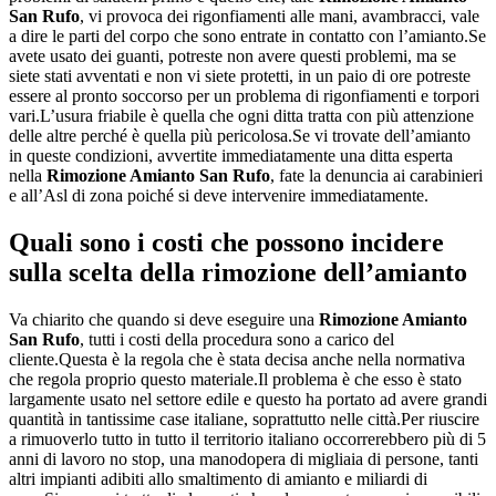
San Rufo
, vi provoca dei rigonfiamenti alle mani, avambracci, vale
a dire le parti del corpo che sono entrate in contatto con l’amianto.Se
avete usato dei guanti, potreste non avere questi problemi, ma se
siete stati avventati e non vi siete protetti, in un paio di ore potreste
essere al pronto soccorso per un problema di rigonfiamenti e torpori
vari.L’usura friabile è quella che ogni ditta tratta con più attenzione
delle altre perché è quella più pericolosa.Se vi trovate dell’amianto
in queste condizioni, avvertite immediatamente una ditta esperta
nella
Rimozione Amianto San Rufo
, fate la denuncia ai carabinieri
e all’Asl di zona poiché si deve intervenire immediatamente.
Quali sono i costi che possono incidere
sulla scelta della rimozione dell’amianto
Va chiarito che quando si deve eseguire una
Rimozione Amianto
San Rufo
, tutti i costi della procedura sono a carico del
cliente.Questa è la regola che è stata decisa anche nella normativa
che regola proprio questo materiale.Il problema è che esso è stato
largamente usato nel settore edile e questo ha portato ad avere grandi
quantità in tantissime case italiane, soprattutto nelle città.Per riuscire
a rimuoverlo tutto in tutto il territorio italiano occorrerebbero più di 5
anni di lavoro no stop, una manodopera di migliaia di persone, tanti
altri impianti adibiti allo smaltimento di amianto e miliardi di