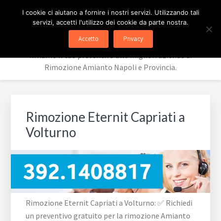
Passa
Passa
Passa
Skip
PREVENTIVI RIMOZIONE
I cookie ci aiutano a fornire i nostri servizi. Utilizzando tali
alla
al
al
to
servizi, accetti l'utilizzo dei cookie da parte nostra.
navigazione
contenuto
piè
footer
AMIANTO
Accetto
Privacy
primaria
principale
di
navigation
Inviamo il tuo preventivo alle migliori aziende di
pagina
Rimozione Amianto Napoli e Provincia.
Rimozione Eternit Capriati a
Volturno
Rimozione Eternit Capriati a Volturno: ✅ Richiedi
un preventivo gratuito per la rimozione Amianto