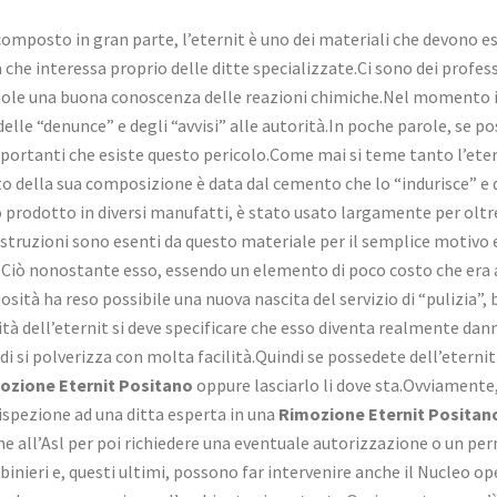
composto in gran parte, l’eternit è uno dei materiali che devono e
che interessa proprio delle ditte specializzate.Ci sono dei profes
 vuole una buona conoscenza delle reazioni chimiche.Nel momento in
elle “denunce” e degli “avvisi” alle autorità.In poche parole, se 
mportanti che esiste questo pericolo.Come mai si teme tanto l’etern
to della sua composizione è data dal cemento che lo “indurisce” e 
prodotto in diversi manufatti, è stato usato largamente per oltre 
ostruzioni sono esenti da questo materiale per il semplice motivo e
to.Ciò nonostante esso, essendo un elemento di poco costo che era
sità ha reso possibile una nuova nascita del servizio di “pulizia”, 
tà dell’eternit si deve specificare che esso diventa realmente dan
 si polverizza con molta facilità.Quindi se possedete dell’eternit 
ozione Eternit Positano
oppure lasciarlo li dove sta.Ovviamente, 
 ispezione ad una ditta esperta in una
Rimozione Eternit Positan
 all’Asl per poi richiedere una eventuale autorizzazione o un perm
inieri e, questi ultimi, possono far intervenire anche il Nucleo o