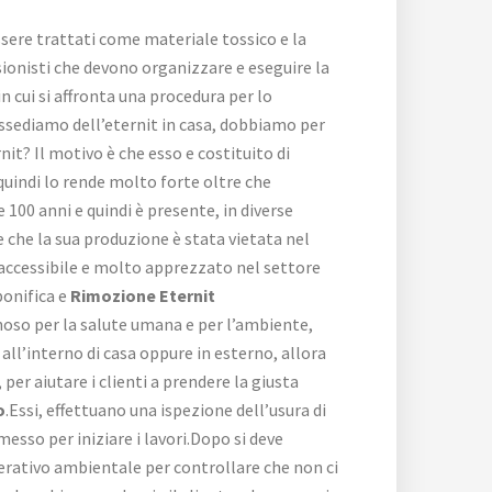
ssere trattati come materiale tossico e la
sionisti che devono organizzare e eseguire la
 cui si affronta una procedura per lo
possediamo dell’eternit in casa, dobbiamo per
it? Il motivo è che esso e costituito di
quindi lo rende molto forte oltre che
100 anni e quindi è presente, in diverse
 che la sua produzione è stata vietata nel
 accessibile e molto apprezzato nel settore
bonifica e
Rimozione Eternit
noso per la salute umana e per l’ambiente,
all’interno di casa oppure in esterno, allora
per aiutare i clienti a prendere la giusta
o
.Essi, effettuano una ispezione dell’usura di
esso per iniziare i lavori.Dopo si deve
perativo ambientale per controllare che non ci