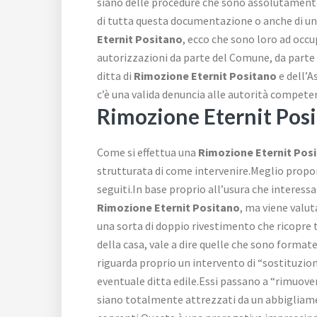
siano delle procedure che sono assolutamente
di tutta questa documentazione o anche di una 
Eternit Positano
, ecco che sono loro ad occu
autorizzazioni da parte del Comune, da parte d
ditta di
Rimozione Eternit Positano
e dell’A
c’è una valida denuncia alle autorità compet
Rimozione Eternit Pos
Come si effettua una
Rimozione Eternit Pos
strutturata di come intervenire.Meglio proporr
seguiti.In base proprio all’usura che interessa
Rimozione Eternit Positano
, ma viene valut
una sorta di doppio rivestimento che ricopre 
della casa, vale a dire quelle che sono forma
riguarda proprio un intervento di “sostituzion
eventuale ditta edile.Essi passano a “rimuover
siano totalmente attrezzati da un abbigliamen