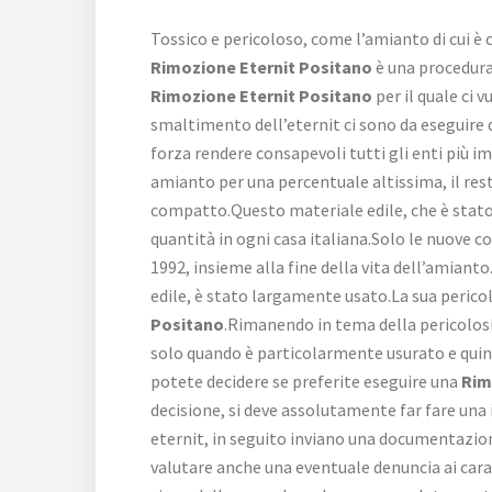
Tossico e pericoloso, come l’amianto di cui è 
Rimozione Eternit Positano
è una procedura 
Rimozione Eternit Positano
per il quale ci
smaltimento dell’eternit ci sono da eseguire d
forza rendere consapevoli tutti gli enti più i
amianto per una percentuale altissima, il res
compatto.Questo materiale edile, che è stato 
quantità in ogni casa italiana.Solo le nuove c
1992, insieme alla fine della vita dell’amian
edile, è stato largamente usato.La sua pericolo
Positano
.Rimanendo in tema della pericolosi
solo quando è particolarmente usurato e quindi
potete decidere se preferite eseguire una
Rim
decisione, si deve assolutamente far fare una
eternit, in seguito inviano una documentazione
valutare anche una eventuale denuncia ai carab