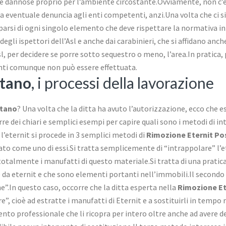
 dannose proprio per l’ambiente circostante.Ovviamente, non c’è a
eventuale denuncia agli enti competenti, anzi.Una volta che ci si 
parsi di ogni singolo elemento che deve rispettare la normativa in
egli ispettori dell’Asl e anche dai carabinieri, che si affidano anc
sl, per decidere se porre sotto sequestro o meno, l’area.In pratica,
enti comunque non può essere effettuata.
itano
, i processi della lavorazione
itano
? Una volta che la ditta ha avuto l’autorizzazione, ecco che
e dei chiari e semplici esempi per capire quali sono i metodi di in
 l’eternit si procede in 3 semplici metodi di
Rimozione Eternit Po
ato come uno di essi.Si tratta semplicemente di “intrappolare” l’e
totalmente i manufatti di questo materiale.Si tratta di una pratic
te da eternit e che sono elementi portanti nell’immobili.Il second
e”.In questo caso, occorre che la ditta esperta nella
Rimozione Et
e”, cioè ad estratte i manufatti di Eternit e a sostituirli in temp
to professionale che li ricopra per intero oltre anche ad avere de