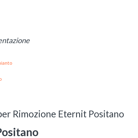
entazione
mianto
o
per Rimozione Eternit Positano
Positano