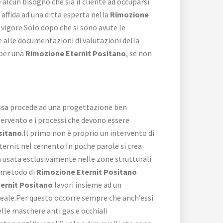
lcun bisogno che sia il cliente ad occuparsi
affida ad una ditta esperta nella
Rimozione
 vigore.Solo dopo che si sono avute le
he alle documentazioni di valutazioni della
 per una
Rimozione Eternit Positano
, se non
 essa procede ad una progettazione ben
tervento e i processi che devono essere
sitano
.Il primo non è proprio un intervento di
ternit nel cemento.In poche parole si crea
a usata esclusivamente nelle zone strutturali
o metodo di
Rimozione Eternit Positano
ernit Positano
lavori insieme ad un
o reale.Per questo occorre sempre che anch’essi
lle maschere anti gas e occhiali