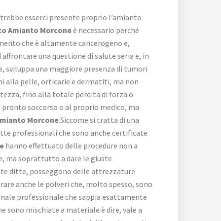
potrebbe esserci presente proprio l’amianto
to Amianto Morcone
è necessario perché
elemento che è altamente cancerogeno e,
ffrontare una questione di salute seria e, in
ne, sviluppa una maggiore presenza di tumori
i alla pelle, orticarie e dermatiti, ma non
ezza, fino alla totale perdita di forza o
l pronto soccorso o al proprio medico, ma
Amianto Morcone
.Siccome si tratta di una
itte professionali che sono anche certificate
e
hanno effettuato delle procedure non a
ne, ma soprattutto a dare le giuste
este ditte, posseggono delle attrezzature
erare anche le polveri che, molto spesso, sono
ersonale professionale che sappia esattamente
e sono mischiate a materiale è dire, vale a