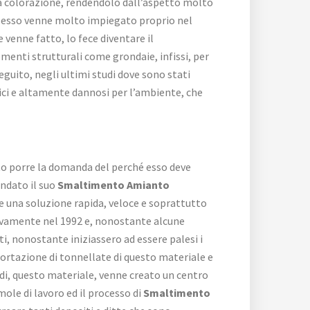
 la colorazione, rendendolo dall’aspetto molto
i esso venne molto impiegato proprio nel
 venne fatto, lo fece diventare il
ementi strutturali come grondaie, infissi, per
guito, negli ultimi studi dove sono stati
sici e altamente dannosi per l’ambiente, che
to porre la domanda del perché esso deve
andato il suo
Smaltimento Amianto
re una soluzione rapida, veloce e soprattutto
sivamente nel 1992 e, nonostante alcune
i, nonostante iniziassero ad essere palesi i
portazione di tonnellate di questo materiale e
pidi, questo materiale, venne creato un centro
ole di lavoro ed il processo di
Smaltimento