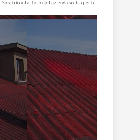
arai ricontattato dall’azienda scelta per te.
a