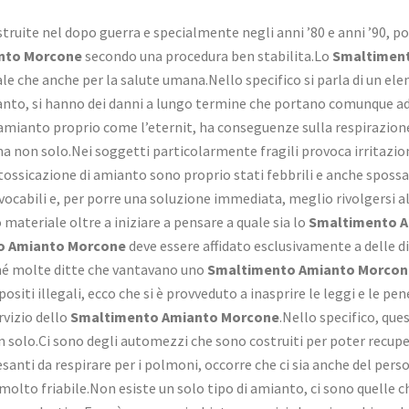
struite nel dopo guerra e specialmente negli anni ’80 e anni ’90, 
nto Morcone
secondo una procedura ben stabilita.Lo
Smaltimen
ale che anche per la salute umana.Nello specifico si parla di un 
anto, si hanno dei danni a lungo termine che portano comunque ad a
.L’amianto proprio come l’eternit, ha conseguenze sulla respirazio
ma non solo.Nei soggetti particolarmente fragili provoca irritazion
tossicazione di amianto sono proprio stati febbrili e anche spossat
ocabili e, per porre una soluzione immediata, meglio rivolgersi a
materiale oltre a iniziare a pensare a quale sia lo
Smaltimento 
o Amianto Morcone
deve essere affidato esclusivamente a delle d
ché molte ditte che vantavano uno
Smaltimento Amianto Morcon
iti illegali, ecco che si è provveduto a inasprire le leggi e le pe
rvizio dello
Smaltimento Amianto Morcone
.Nello specifico, qu
n solo.Ci sono degli automezzi che sono costruiti per poter recup
pesanti da respirare per i polmoni, occorre che ci sia anche del p
to friabile.Non esiste un solo tipo di amianto, ci sono quelle ch