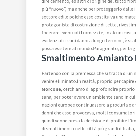
dire cemento, ed altri di origine del tutto fi
più “nuovo”, ma anche per proteggerlo dalle 
settore edile poiché esso costituiva una materi
protagonista di costruzione di tette, rivestim
foderare eventuali tramezzi e, in alcuni casi,
evidenziati i suoi danni a lungo termine, è st
possa esistere al mondo.Paragonato, per la gr
Smaltimento Amianto
Partendo con la premessa che si tratta di un
venire eliminato.In realtà, proprio per capir
Morcone
, cerchiamo di approfondire proprio 
sana, per poter avere un ambiente sano in cu
nazioni europee continuassero a produrla e a 
danni che esso provocava, molti consumatori e 
quindi venne presa la decisione di proibire l’
di smaltimento nelle città più grandi d’Italia