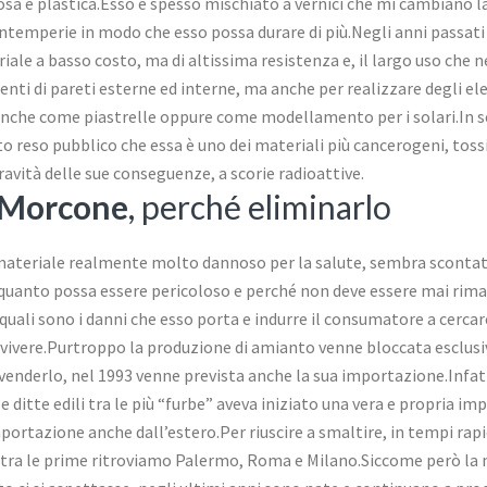
brosa e plastica.Esso è spesso mischiato a vernici che mi cambiano
intemperie in modo che esso possa durare di più.Negli anni passat
ale a basso costo, ma di altissima resistenza e, il largo uso che ne
enti di pareti esterne ed interne, ma anche per realizzare degli el
 anche come piastrelle oppure come modellamento per i solari.In se
ato reso pubblico che essa è uno dei materiali più cancerogeni, tos
avità delle sue conseguenze, a scorie radioattive.
 Morcone
, perché eliminarlo
 materiale realmente molto dannoso per la salute, sembra sconta
e quanto possa essere pericoloso e perché non deve essere mai rim
quali sono i danni che esso porta e indurre il consumatore a cerca
i vivere.Purtroppo la produzione di amianto venne bloccata esclu
venderlo, nel 1993 venne prevista anche la sua importazione.Infatt
ditte edili tra le più “furbe” aveva iniziato una vera e propria im
importazione anche dall’estero.Per riuscire a smaltire, in tempi ra
, tra le prime ritroviamo Palermo, Roma e Milano.Siccome però la m