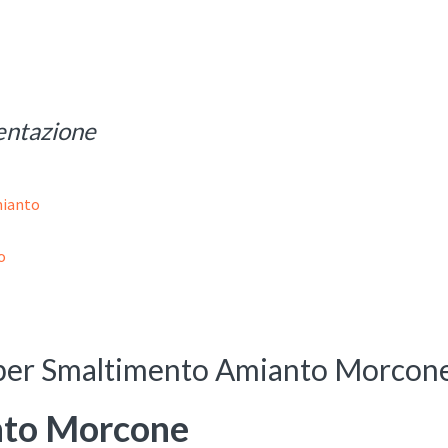
entazione
mianto
o
 per Smaltimento Amianto Morcon
nto Morcone