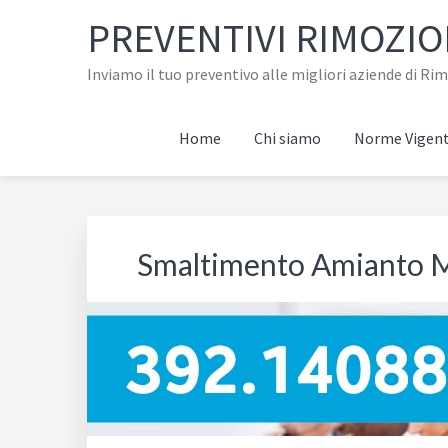
Passa
Passa
Passa
Skip
PREVENTIVI RIMOZI
alla
al
al
to
navigazione
contenuto
piè
footer
Inviamo il tuo preventivo alle migliori aziende di R
primaria
principale
di
navigation
pagina
Home
Chi siamo
Norme Vigent
Smaltimento Amianto 