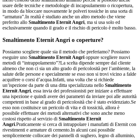
usare delle tecniche e metodologie di incapsulamento o ricopertura,
in modo da bloccare nuovamente le polveri tossiche in una sorta di
“armatura”.In realtà è studiato anche un altro metodo che viene
preferito allo
Smaltimento Eternit Angri
, ma si usa solo ed
esclusivamente quando il grado e il rischio di pericolo è molto basso.
Smaltimento Eternit Angri
o coperture?
Possiamo scegliere quale sia il metodo che preferiamo? Possiamo
eseguire uno
Smaltimento Eternit Angri
oppure scegliere nuovi
metodi di “intrappolamento”?La scelta dipende sempre dal cliente
almeno che non ci sia un alto grado di pericolosità per l’ambiente, la
salute delle persone e specialmente se esso non si trovi vicino a falde
acquifere o corsi d’acqua.Infatti, una volta che si richiede
un’ispezione da parte di una ditta specializzata nello
Smaltimento
Eternit Angri
, essa invia dei professionisti per iniziare a effettuare
una ispezione e quindi avere dei parametri da inviare poi alle autorità
competenti in base al grado di pericolosità che è stato evidenziato.Se
esso non costituisce un pericolo di vita e di tossicità, allora è
possibile effettuare dei metodi alternativi che sono anche meno
costosi rispetto al servizio di
Smaltimento Eternit
Angri
.Praticamente si cerca di intrappolare i manufatti di Eternit con
rivestimenti e armature di cemento.In alcuni casi possibile
semplicemente collocare dei pannelli di sughero, legno di alluminio,