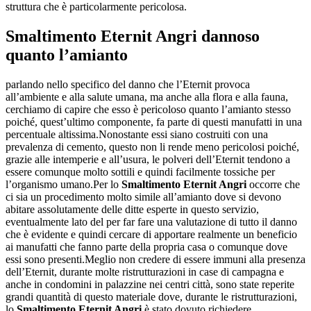
struttura che è particolarmente pericolosa.
Smaltimento Eternit Angri
dannoso
quanto l’amianto
parlando nello specifico del danno che l’Eternit provoca
all’ambiente e alla salute umana, ma anche alla flora e alla fauna,
cerchiamo di capire che esso è pericoloso quanto l’amianto stesso
poiché, quest’ultimo componente, fa parte di questi manufatti in una
percentuale altissima.Nonostante essi siano costruiti con una
prevalenza di cemento, questo non li rende meno pericolosi poiché,
grazie alle intemperie e all’usura, le polveri dell’Eternit tendono a
essere comunque molto sottili e quindi facilmente tossiche per
l’organismo umano.Per lo
Smaltimento Eternit Angri
occorre che
ci sia un procedimento molto simile all’amianto dove si devono
abitare assolutamente delle ditte esperte in questo servizio,
eventualmente lato del per far fare una valutazione di tutto il danno
che è evidente e quindi cercare di apportare realmente un beneficio
ai manufatti che fanno parte della propria casa o comunque dove
essi sono presenti.Meglio non credere di essere immuni alla presenza
dell’Eternit, durante molte ristrutturazioni in case di campagna e
anche in condomini in palazzine nei centri città, sono state reperite
grandi quantità di questo materiale dove, durante le ristrutturazioni,
lo
Smaltimento Eternit Angri
è stato dovuto richiedere