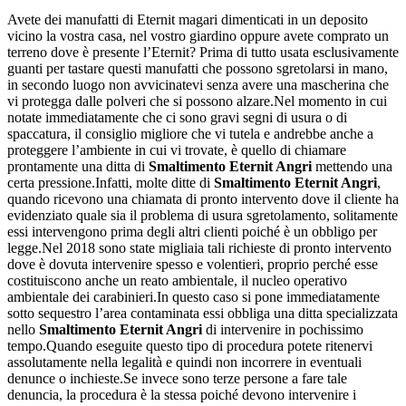
Avete dei manufatti di Eternit magari dimenticati in un deposito
vicino la vostra casa, nel vostro giardino oppure avete comprato un
terreno dove è presente l’Eternit? Prima di tutto usata esclusivamente
guanti per tastare questi manufatti che possono sgretolarsi in mano,
in secondo luogo non avvicinatevi senza avere una mascherina che
vi protegga dalle polveri che si possono alzare.Nel momento in cui
notate immediatamente che ci sono gravi segni di usura o di
spaccatura, il consiglio migliore che vi tutela e andrebbe anche a
proteggere l’ambiente in cui vi trovate, è quello di chiamare
prontamente una ditta di
Smaltimento Eternit Angri
mettendo una
certa pressione.Infatti, molte ditte di
Smaltimento Eternit Angri
,
quando ricevono una chiamata di pronto intervento dove il cliente ha
evidenziato quale sia il problema di usura sgretolamento, solitamente
essi intervengono prima degli altri clienti poiché è un obbligo per
legge.Nel 2018 sono state migliaia tali richieste di pronto intervento
dove è dovuta intervenire spesso e volentieri, proprio perché esse
costituiscono anche un reato ambientale, il nucleo operativo
ambientale dei carabinieri.In questo caso si pone immediatamente
sotto sequestro l’area contaminata essi obbliga una ditta specializzata
nello
Smaltimento Eternit Angri
di intervenire in pochissimo
tempo.Quando eseguite questo tipo di procedura potete ritenervi
assolutamente nella legalità e quindi non incorrere in eventuali
denunce o inchieste.Se invece sono terze persone a fare tale
denuncia, la procedura è la stessa poiché devono intervenire i