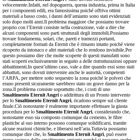
velocemente.Infatti, nel dopoguerra, questa industria, prima in Italia
per i componenti edili, era famosissima poiché offriva ottimi
materiali a basso costo, i danni dell’amianto sono stati evidenziati
solo dopo molti anni.Il problema maggiore che possiamo trovare
proprio con l’Eternit consiste nella costruzione, vale a dire che
alcuni componenti sono parti strutturali degli immobili.Possiamo
trovare fondamenta, solari, che, pareti e tramezzi portanti,
completamente formati da Eternit che è rimasto intatto poiché viene
ricoperto da intonaco e altri materiali che lo rendono invisibile.Per
questo possiamo dire che molte scoperte di questi manufatti sono
stati scoperti esclusivamente in seguito a delle ristrutturazioni oppure
abbattimenti.In quest’ultimo caso, vale a dire quando essi sono stati
abbattuti, sono dovuti intervenire anche le autorità, competenti
l’ARPA, per mettere sotto sequestro la zona poiché le polveri che
erano presenti sicuramente sarebbero stato un grave danno per la
zona.Il problema consiste soprattutto che, i costi di uno
Smaltimento Eternit Angri
o addirittura di un Pronto intervento
per lo
Smaltimento Eternit Angri
, ricadono sempre sul cliente
finale.Ciò nonostante è realmente importante effettuare la giusta
procedura per lo
Smaltimento Eternit Angri
, considerando che,
nonostante esso sia composto comunque da cemento, le fibre
plastiche al suo interno possono comunque solidificarsi, tramite
alcune reazioni chimiche, e liberarsi nell’aria.Tuttavia possiamo
comunque dire che, lo
Smaltimento Eternit Angri
, può essere
meno costoso dello smaltimento amianto perché si possono anche