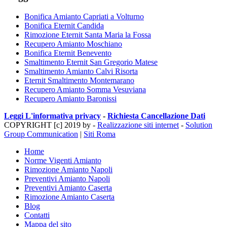
Bonifica Amianto Capriati a Volturno
Bonifica Eternit Candida
Rimozione Eternit Santa Maria la Fossa
Recupero Amianto Moschiano
Bonifica Eternit Benevento
Smaltimento Eternit San Gregorio Matese
Smaltimento Amianto Calvi Risorta
Eternit Smaltimento Montemarano
Recupero Amianto Somma Vesuviana
Recupero Amianto Baronissi
Leggi L'informativa privacy
-
Richiesta Cancellazione Dati
COPYRIGHT [c] 2019 by -
Realizzazione siti internet
-
Solution
Group Communication
|
Siti Roma
Home
Norme Vigenti Amianto
Rimozione Amianto Napoli
Preventivi Amianto Napoli
Preventivi Amianto Caserta
Rimozione Amianto Caserta
Blog
Contatti
Mappa del sito