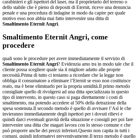
carabinieri e gli ispettori del laser, ma il proprietario del terreno o
dello stabile che è pieno di depositi di Eternit, riceve una denuncia
penale e una procedura di indagine in modo da capire per quale
motivo esso non abbia mai fatto intervenire una ditta di
Smaltimento Eternit Angri
.
Smaltimento Eternit Angri
, come
procedere
quali sono le procedure per avere immediatamente il servizio di
Smaltimento Eternit Angri
? Evidenzia amo tra in modo tale che il
cliente possa scegliere quale sia il migliore adatto alle proprie
necessità.Prima di tutto ci teniamo a ricordare che la legge non
obbliga il consumatore a eliminare l’Eternit se esso non costituisce
reato, ma è bene eliminarlo per la propria umidità.Il primo metodo
consigliate quello di rivolgersi ad una ditta specializzata in questo
tipo di intervento, in questo caso si paga direttamente i costi di
smaltimento, ma potendo accedere al 50% della detrazione della
spesa sostenuta.Il secondo metodo è quello di avvisare l’Asl le che
invieranno immediatamente degli ispettori per i dovuti rilievi e
quindi darci eventuali gravità della situazione e consigli per poi fare
intervenire una ditta che magari lavora con lo stesso comune e che
può proporre anche dei prezzi inferiori.Questo non capita in tutti i
comuni, quindi informatevi preventivamente.Il terzo metodo è quello