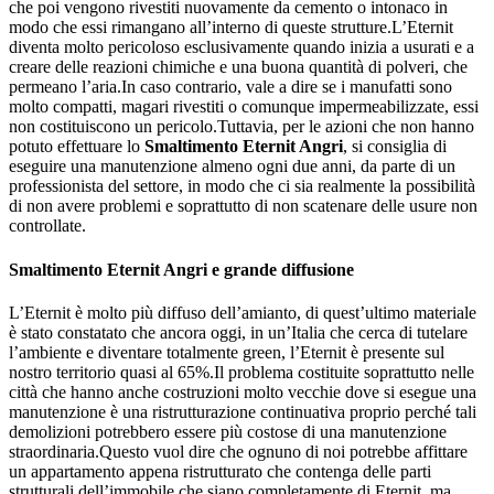
che poi vengono rivestiti nuovamente da cemento o intonaco in
modo che essi rimangano all’interno di queste strutture.L’Eternit
diventa molto pericoloso esclusivamente quando inizia a usurati e a
creare delle reazioni chimiche e una buona quantità di polveri, che
permeano l’aria.In caso contrario, vale a dire se i manufatti sono
molto compatti, magari rivestiti o comunque impermeabilizzate, essi
non costituiscono un pericolo.Tuttavia, per le azioni che non hanno
potuto effettuare lo
Smaltimento Eternit Angri
, si consiglia di
eseguire una manutenzione almeno ogni due anni, da parte di un
professionista del settore, in modo che ci sia realmente la possibilità
di non avere problemi e soprattutto di non scatenare delle usure non
controllate.
Smaltimento Eternit Angri
e grande diffusione
L’Eternit è molto più diffuso dell’amianto, di quest’ultimo materiale
è stato constatato che ancora oggi, in un’Italia che cerca di tutelare
l’ambiente e diventare totalmente green, l’Eternit è presente sul
nostro territorio quasi al 65%.Il problema costituite soprattutto nelle
città che hanno anche costruzioni molto vecchie dove si esegue una
manutenzione è una ristrutturazione continuativa proprio perché tali
demolizioni potrebbero essere più costose di una manutenzione
straordinaria.Questo vuol dire che ognuno di noi potrebbe affittare
un appartamento appena ristrutturato che contenga delle parti
strutturali dell’immobile che siano completamente di Eternit, ma