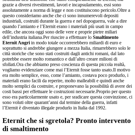
grazie a diversi rivestimenti, lavori e incapsulamento, essi sono
assolutamente a norma di legge e non costituiscono pericolo.Oltre a
questo consideriamo anche che ci sono innumerevoli depositi
industriali, costruiti durante la guerra e nel dopoguerra, vale a dire
quando l’amianto e l’Eternit erano i materiali più usati in campo
edile, che ancora oggi sono delle vere e proprie pietre miliari
dell’industria italiana.Per riuscire a effettuare lo
Smaltimento
Eternit Angri
in modo totale occorrerebbero miliardi di euro e
soprattutto si andrebbe giungere a mezza Italia, rimarrebbero solo le
città storiche che sono stati costruiti dagli antichi romani, dal lato
potrebbe essere molto romantico e dall’altro creare milioni di
sfollati.Ora che abbiamo preso coscienza di questa piccola realtà,
vogliamo evidenziare come mai l’Eternit fosse tanto usato.Il motivo
era molto semplice, esso, come l’amianto, costava poco produrlo, i
materiali erano facili da reperire, molto malleabili e quindi anche
molto semplici da costruire, e proponevano la possibilità di avere dei
costi bassi per effettuare le costruzioni necessarie.Proprio per questo
esso era particolarmente usato e, per sradicare questa convinzione, ci
sono voluti oltre quarant’anni dal termine della guerra, infatti
l’Eternit è diventato illegale produrlo in Italia dal 1992.
Eternit che si sgretola? Pronto intervento
di smaltimento