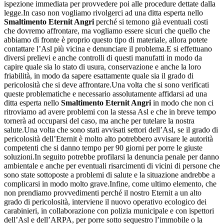
ispezione immediata per provvedere poi alle procedure dettate dalla
legge.In caso non vogliamo rivolgerci ad una ditta esperta nello
Smaltimento Eternit Angri
perché si temono già eventuali costi
che dovremo affrontare, ma vogliamo essere sicuri che quello che
abbiamo di fronte è proprio questo tipo di materiale, allora potete
contattare l’Asl più vicina e denunciare il problema.E si effettuano
diversi prelievi e anche controlli di questi manufatti in modo da
capire quale sia lo stato di usura, conservazione e anche la loro
friabilità, in modo da sapere esattamente quale sia il grado di
pericolosità che si deve affrontare.Una volta che si sono verificati
queste problematiche e necessario assolutamente affidarsi ad una
ditta esperta nello
Smaltimento Eternit Angri
in modo che non ci
ritroviamo ad avere problemi con la stessa Asl e che in breve tempo
tornerà ad occuparsi del caso, ma anche per tutelare la nostra
salute.Una volta che sono stati avvisati settori dell’Asl, se il grado di
pericolosità dell’Eternit è molto alto potrebbero avvisare le autorità
competenti che si danno tempo per 90 giorni per porre le giuste
soluzioni.In seguito potrebbe profilarsi la denuncia penale per danno
ambientale e anche per eventuali risarcimenti di vicini di persone che
sono state sottoposte a problemi di salute e la situazione andrebbe a
complicarsi in modo molto grave.Infine, come ultimo elemento, che
non prendiamo provvedimenti perché il nostro Eternit a un alto
grado di pericolosità, interviene il nuovo operativo ecologico dei
carabinieri, in collaborazione con polizia municipale e con ispettori
dell’Asl e dell’ARPA, per porre sotto sequestro l’immobile o la