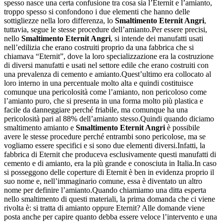
spesso nasce una certa confusione tra cosa sia l’Eternit e l’amianto,
troppo spesso si confondono i due elementi che hanno delle
sottigliezze nella loro differenza, lo
Smaltimento Eternit Angri
,
tuttavia, segue le stesse procedure dell’amianto.Per essere precisi,
nello
Smaltimento Eternit Angri
, si intende dei manufatti usati
nell’edilizia che erano costruiti proprio da una fabbrica che si
chiamava “Eternit”, dove la loro specializzazione era la costruzione
di diversi manufatti e usati nel settore edile che erano costruiti con
una prevalenza di cemento e amianto.Quest’ultimo era collocato al
loro interno in una percentuale molto alta e quindi costituisce
comunque una pericolosità come l’amianto, non pericoloso come
l’amianto puro, che si presenta in una forma molto più plastica e
facile da danneggiare perché friabile, ma comunque ha una
pericolosità pari al 88% dell’amianto stesso.Quindi quando diciamo
smaltimento amianto e
Smaltimento Eternit Angri
è possibile
avere le stesse procedure perché entrambi sono pericolose, ma se
vogliamo essere specifici e si sono due elementi diversi.Infatti, la
fabbrica di Eternit che produceva esclusivamente questi manufatti di
cemento e di amianto, era la più grande e conosciuta in Italia.In caso
si posseggono delle coperture di Eternit è ben in evidenza proprio il
suo nome e, nell’immaginario comune, essa è diventato un altro
nome per definire l’amianto.Quando chiamiamo una ditta esperta
nello smaltimento di questi materiali, la prima domanda che ci viene
rivolta è: si tratta di amianto oppure Eternit? Alle domande viene
posta anche per capire quanto debba essere veloce l’intervento e una