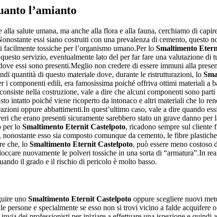
anto l’amianto
e alla salute umana, ma anche alla flora e alla fauna, cerchiamo di capir
Nonostante essi siano costruiti con una prevalenza di cemento, questo non
ndi facilmente tossiche per l’organismo umano.Per lo
Smaltimento Etern
 questo servizio, eventualmente lato del per far fare una valutazione di 
ove essi sono presenti.Meglio non credere di essere immuni alla presenz
ndi quantità di questo materiale dove, durante le ristrutturazioni, lo
Sma
er i componenti edili, era famosissima poiché offriva ottimi materiali a 
onsiste nella costruzione, vale a dire che alcuni componenti sono parti 
sto intatto poiché viene ricoperto da intonaco e altri materiali che lo r
urazioni oppure abbattimenti.In quest’ultimo caso, vale a dire quando essi
ri che erano presenti sicuramente sarebbero stato un grave danno per la 
o per lo
Smaltimento Eternit Castelpoto
, ricadono sempre sul cliente 
, nonostante esso sia composto comunque da cemento, le fibre plastiche 
re che, lo
Smaltimento Eternit Castelpoto
, può essere meno costoso 
ccare nuovamente le polveri tossiche in una sorta di “armatura”.In real
ando il grado e il rischio di pericolo è molto basso.
guire uno
Smaltimento Eternit Castelpoto
oppure scegliere nuovi meto
elle persone e specialmente se esso non si trovi vicino a falde acquifere o
a invia dei professionisti per iniziare a effettuare una ispezione e quindi 