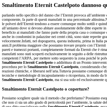
Smaltimento Eternit Castelpoto
dannoso qu
parlando nello specifico del danno che l’Eternit provoca all’ambiente 
componente, fa parte di questi manufatti in una percentuale altissima.
le polveri dell’Eternit tendono a essere comunque molto sottili e qui
all’amianto dove si devono abitare assolutamente delle ditte esperte in
beneficio ai manufatti che fanno parte della propria casa o comunque d
anche in condomini in palazzine nei centri città, sono state reperite gra
velocemente.Infatti, nel dopoguerra, questa industria, prima in Italia p
anni.Il problema maggiore che possiamo trovare proprio con l’Eternit c
pareti e tramezzi portanti, completamente formati da Eternit che è rima
manufatti sono stati scoperti esclusivamente in seguito a delle ristrutt
competenti l’ARPA, per mettere sotto sequestro la zona poiché le polve
Smaltimento Eternit Castelpoto
o addirittura di un Pronto intervent
procedura per lo
Smaltimento Eternit Castelpoto
, considerando che
reazioni chimiche, e liberarsi nell’aria.Tuttavia possiamo comunque di
tecniche e metodologie di incapsulamento o ricopertura, in modo da blo
Smaltimento Eternit Castelpoto
, ma si usa solo ed esclusivamente qu
Smaltimento Eternit Castelpoto
o coperture?
Possiamo scegliere quale sia il metodo che preferiamo? Possiamo ese
che non ci sia un alto grado di pericolosità per l’ambiente, la salute d
di una ditta specializzata nello
Smaltimento Eternit Castelpoto
, ess