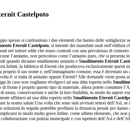
ernit Castelpoto
roppo spesso si confondono i due elementi che hanno delle sottigliezze ne
mento Eternit Castelpoto
, si intende dei manufatti usati nell’edilizia
 usati nel settore edile che erano costruiti con una prevalenza di cemento
come l’amianto, non pericoloso come l’amianto puro, che si presenta in 
indi quando diciamo smaltimento amianto e
Smaltimento Eternit Cast
rsi.Infatti, la fabbrica di Eternit che produceva esclusivamente questi m
enza proprio il suo nome e, nell’immaginario comune, essa è diventato u
ivolta è: si tratta di amianto oppure Eternit? Alle domande viene posta 
gge.In caso non vogliamo rivolgerci ad una ditta esperta nello
Smaltime
 fronte è proprio questo tipo di materiale, allora potete contattare l’As
 di usura, conservazione e anche la loro friabilità, in modo da sapere es
mente affidarsi ad una ditta esperta nello
Smaltimento Eternit Castelp
 la nostra salute.Una volta che sono stati avvisati settori dell’Asl, se i
e soluzioni.In seguito potrebbe profilarsi la denuncia penale per danno 
 complicarsi in modo molto grave.Infine, come ultimo elemento, che non 
in collaborazione con polizia municipale e con ispettori dell’Asl e dell’A