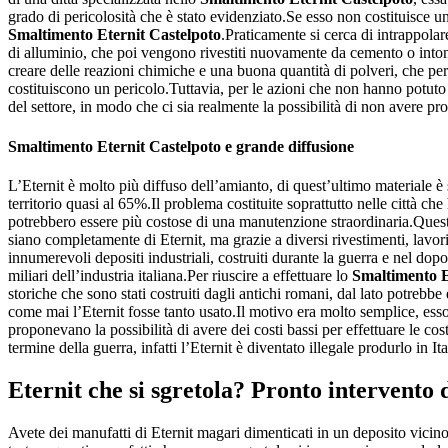
grado di pericolosità che è stato evidenziato.Se esso non costituisce un 
Smaltimento Eternit Castelpoto
.Praticamente si cerca di intrappola
di alluminio, che poi vengono rivestiti nuovamente da cemento o inton
creare delle reazioni chimiche e una buona quantità di polveri, che pe
costituiscono un pericolo.Tuttavia, per le azioni che non hanno potuto
del settore, in modo che ci sia realmente la possibilità di non avere pr
Smaltimento Eternit Castelpoto
e grande diffusione
L’Eternit è molto più diffuso dell’amianto, di quest’ultimo materiale è 
territorio quasi al 65%.Il problema costituite soprattutto nelle città 
potrebbero essere più costose di una manutenzione straordinaria.Questo
siano completamente di Eternit, ma grazie a diversi rivestimenti, lav
innumerevoli depositi industriali, costruiti durante la guerra e nel dop
miliari dell’industria italiana.Per riuscire a effettuare lo
Smaltimento E
storiche che sono stati costruiti dagli antichi romani, dal lato potrebb
come mai l’Eternit fosse tanto usato.Il motivo era molto semplice, esso
proponevano la possibilità di avere dei costi bassi per effettuare le co
termine della guerra, infatti l’Eternit è diventato illegale produrlo in It
Eternit che si sgretola? Pronto intervento
Avete dei manufatti di Eternit magari dimenticati in un deposito vicino