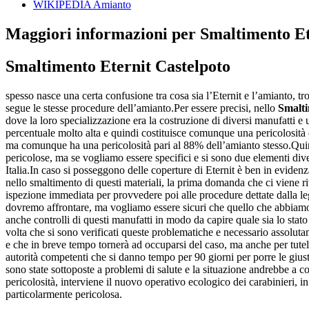
WIKIPEDIA Amianto
Maggiori informazioni per Smaltimento Et
Smaltimento Eternit Castelpoto
spesso nasce una certa confusione tra cosa sia l’Eternit e l’amianto, t
segue le stesse procedure dell’amianto.Per essere precisi, nello
Smalti
dove la loro specializzazione era la costruzione di diversi manufatti e
percentuale molto alta e quindi costituisce comunque una pericolosità 
ma comunque ha una pericolosità pari al 88% dell’amianto stesso.Qu
pericolose, ma se vogliamo essere specifici e si sono due elementi dive
Italia.In caso si posseggono delle coperture di Eternit è ben in evid
nello smaltimento di questi materiali, la prima domanda che ci viene r
ispezione immediata per provvedere poi alle procedure dettate dalla le
dovremo affrontare, ma vogliamo essere sicuri che quello che abbiamo di
anche controlli di questi manufatti in modo da capire quale sia lo stato
volta che si sono verificati queste problematiche e necessario assoluta
e che in breve tempo tornerà ad occuparsi del caso, ma anche per tutelare
autorità competenti che si danno tempo per 90 giorni per porre le giust
sono state sottoposte a problemi di salute e la situazione andrebbe a
pericolosità, interviene il nuovo operativo ecologico dei carabinieri, 
particolarmente pericolosa.