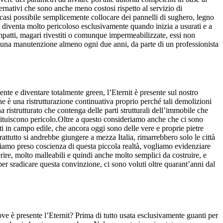
lternativi che sono anche meno costosi rispetto al servizio di
i casi possibile semplicemente collocare dei pannelli di sughero, legno
 diventa molto pericoloso esclusivamente quando inizia a usurati e a
ompatti, magari rivestiti o comunque impermeabilizzate, essi non
re una manutenzione almeno ogni due anni, da parte di un professionista
ente e diventare totalmente green, l’Eternit è presente sul nostro
e è una ristrutturazione continuativa proprio perché tali demolizioni
istrutturato che contenga delle parti strutturali dell’immobile che
tituiscono pericolo.Oltre a questo consideriamo anche che ci sono
ati in campo edile, che ancora oggi sono delle vere e proprie pietre
attutto si andrebbe giungere a mezza Italia, rimarrebbero solo le città
abbiamo preso coscienza di questa piccola realtà, vogliamo evidenziare
rire, molto malleabili e quindi anche molto semplici da costruire, e
 per sradicare questa convinzione, ci sono voluti oltre quarant’anni dal
ve è presente l’Eternit? Prima di tutto usata esclusivamente guanti per