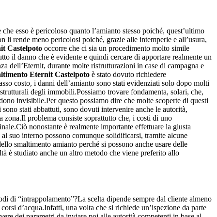
e che esso è pericoloso quanto l’amianto stesso poiché, quest’ultimo
 li rende meno pericolosi poiché, grazie alle intemperie e all’usura,
it Castelpoto
occorre che ci sia un procedimento molto simile
tutto il danno che è evidente e quindi cercare di apportare realmente un
a dell’Eternit, durante molte ristrutturazioni in case di campagna e
ltimento Eternit Castelpoto
è stato dovuto richiedere
basso costo, i danni dell’amianto sono stati evidenziati solo dopo molti
strutturali degli immobili.Possiamo trovare fondamenta, solari, che,
endono invisibile.Per questo possiamo dire che molte scoperte di questi
 sono stati abbattuti, sono dovuti intervenire anche le autorità,
zona.Il problema consiste soprattutto che, i costi di uno
finale.Ciò nonostante è realmente importante effettuare la giusta
al suo interno possono comunque solidificarsi, tramite alcune
dello smaltimento amianto perché si possono anche usare delle
tà è studiato anche un altro metodo che viene preferito allo
di di “intrappolamento”?La scelta dipende sempre dal cliente almeno
 corsi d’acqua.Infatti, una volta che si richiede un’ispezione da parte
avere dei parametri da inviare poi alle autorità competenti in base al