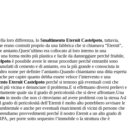
lla loro differenza, lo
Smaltimento Eternit Castelpoto
, tuttavia,
 che erano costruiti proprio da una fabbrica che si chiamava “Eternit”,
 e amianto.Quest’ultimo era collocato al loro interno in una
una forma molto più plastica e facile da danneggiare perché friabile,
elpoto
è possibile avere le stesse procedure perché entrambi sono
anufatti di cemento e di amianto, era la più grande e conosciuta in
n altro nome per definire l’amianto.Quando chiamiamo una ditta esperta
anche per capire quanto debba essere veloce l’intervento e una
nto Eternit Castelpoto
perché si temono già eventuali costi che
l più vicina e denunciare il problema.E si effettuano diversi prelievi e
attamente quale sia il grado di pericolosità che si deve affrontare.Una
oto
in modo che non ci ritroviamo ad avere problemi con la stessa Asl
l grado di pericolosità dell’Eternit è molto alto potrebbero avvisare le
ambientale e anche per eventuali risarcimenti di vicini di persone che
prendiamo provvedimenti perché il nostro Eternit a un alto grado di
RPA, per porre sotto sequestro l’immobile o la struttura che è