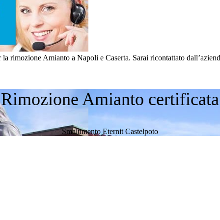
la rimozione Amianto a Napoli e Caserta. Sarai ricontattato dall’azienda
Rimozione Amianto certificata
Smaltimento Eternit Castelpoto