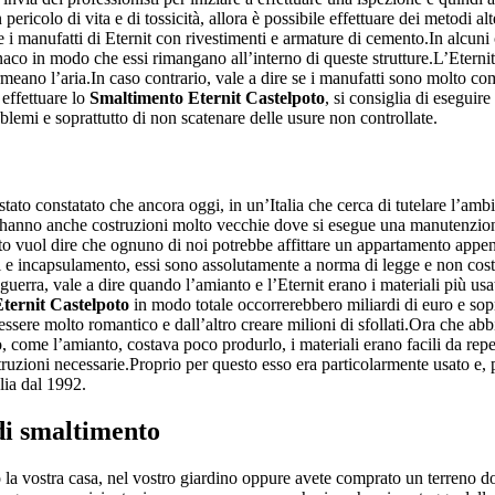
pericolo di vita e di tossicità, allora è possibile effettuare dei metodi a
re i manufatti di Eternit con rivestimenti e armature di cemento.In alcun
aco in modo che essi rimangano all’interno di queste strutture.L’Eternit
rmeano l’aria.In caso contrario, vale a dire se i manufatti sono molto c
 effettuare lo
Smaltimento Eternit Castelpoto
, si consiglia di esegui
oblemi e soprattutto di non scatenare delle usure non controllate.
stato constatato che ancora oggi, in un’Italia che cerca di tutelare l’ambi
che hanno anche costruzioni molto vecchie dove si esegue una manutenzion
 vuol dire che ognuno di noi potrebbe affittare un appartamento appena r
ori e incapsulamento, essi sono assolutamente a norma di legge e non cos
oguerra, vale a dire quando l’amianto e l’Eternit erano i materiali più us
ternit Castelpoto
in modo totale occorrerebbero miliardi di euro e sopr
e essere molto romantico e dall’altro creare milioni di sfollati.Ora che 
, come l’amianto, costava poco produrlo, i materiali erano facili da repe
struzioni necessarie.Proprio per questo esso era particolarmente usato e,
alia dal 1992.
 di smaltimento
 la vostra casa, nel vostro giardino oppure avete comprato un terreno do